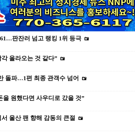
초61…판잔러 넘고 랭킹 1위 등극
각 올라오는 것 같다”
00만 돌파…1편 최종 관객수 넘어
돈을 원했다면 사우디로 갔을 것”
식서 울산 팬 향해 감동의 큰절