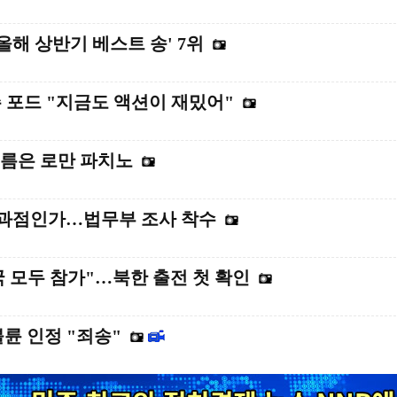
'올해 상반기 베스트 송' 7위
리슨 포드 "지금도 액션이 재밌어"
이름은 로만 파치노
 독과점인가…법무부 조사 착수
국 모두 참가"…북한 출전 첫 확인
륜 인정 "죄송"