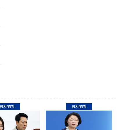
정치/경제
정치/경제