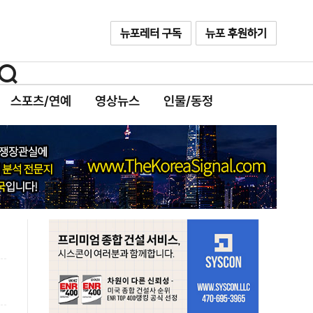
스포츠/연예
영상뉴스
인물/동정