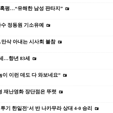
신 혹평…“유해한 남성 판타지”
가수 정동원 기소유예
…만삭 아내는 시사회 불참
세…향년 83세
놈이 이런 데도 다 와보네요”
형 재난영화 장단점은 뚜렷
기 한일전’서 반 나카무라 상대 4-0 승리