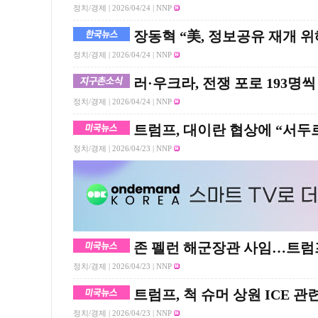
정치/경제 |
2026/04/24
| NNP
장동혁 “美, 정보공유 재개 위
정치/경제 |
2026/04/24
| NNP
러·우크라, 전쟁 포로 193명씩
정치/경제 |
2026/04/24
| NNP
트럼프, 대이란 협상에 “서두
정치/경제 |
2026/04/23
| NNP
존 펠런 해군장관 사임…트럼프
정치/경제 |
2026/04/23
| NNP
트럼프, 척 슈머 상원 ICE 
정치/경제 |
2026/04/23
| NNP