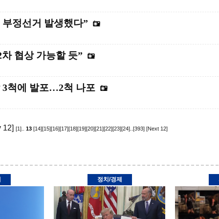
 부정선거 발생했다”
2차 협상 가능할 듯”
 3척에 발포…2척 나포
 12]
[1]
..
13
[14]
[15]
[16]
[17]
[18]
[19]
[20]
[21]
[22]
[23]
[24]
..
[393]
[Next 12]
제
정치/경제