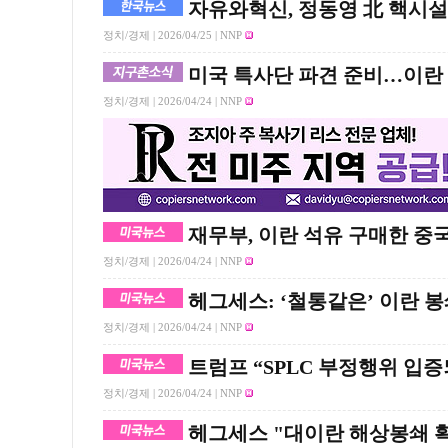
자유와혁신, 정동영 北 핵시설
정치/경제 |
2026/04/25
| NNP
미국 특사단 파견 준비…이란
정치/경제 |
2026/04/24
| NNP
재무부, 이란 석유 구매한 중
정치/경제 |
2026/04/24
| NNP
헤그세스: ‘철통같은’ 이란 봉
정치/경제 |
2026/04/24
| NNP
트럼프 “SPLC 부정행위 입증
정치/경제 |
2026/04/24
| NNP
헤그세스 "대이란 해상봉쇄 