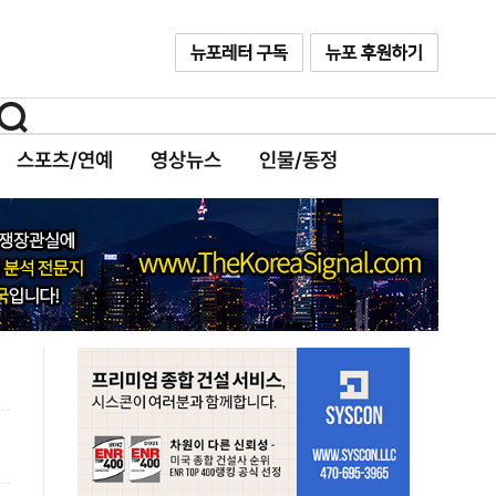
스포츠/연예
영상뉴스
인물/동정