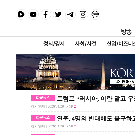
정치/경제
사회/사건
산업/비즈니
트럼프 “러시아, 이란 말고 
정치/경제 |
2026/04/29
| NNP
연준, 4명의 반대에도 불구하고
정치/경제 |
2026/04/29
| NNP