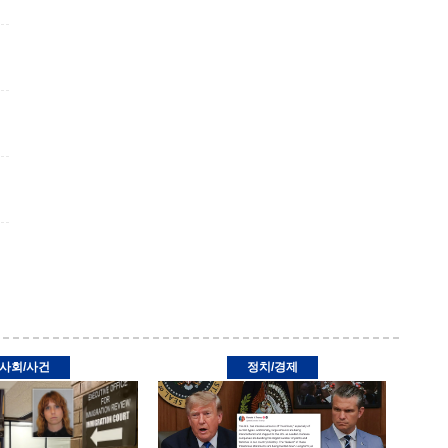
사회/사건
정치/경제