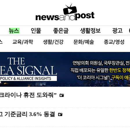
스
교육/과학
생활/건강
문화/예술
종교/영성
우크라이나 휴전 도와줘”
 기준금리 3.6% 동결