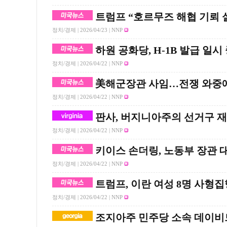
트럼프 “호르무즈 해협 기뢰 
정치/경제 |
2026/04/23
| NNP
하원 공화당, H-1B 발급 일
정치/경제 |
2026/04/22
| NNP
美해군장관 사임…전쟁 와중에 
정치/경제 |
2026/04/22
| NNP
판사, 버지니아주의 선거구 재
정치/경제 |
2026/04/22
| NNP
키이스 손더링, 노동부 장관 
정치/경제 |
2026/04/22
| NNP
트럼프, 이란 여성 8명 사형
정치/경제 |
2026/04/22
| NNP
조지아주 민주당 소속 데이비