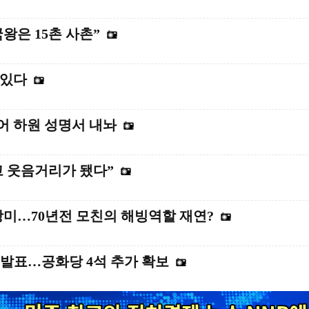
왕은 15촌 사촌”
 있다
니어 하원 성명서 내놔
고 웃음거리가 됐다”
방미…70년전 모친의 해빙역할 재연?
 발표…공화당 4석 추가 확보