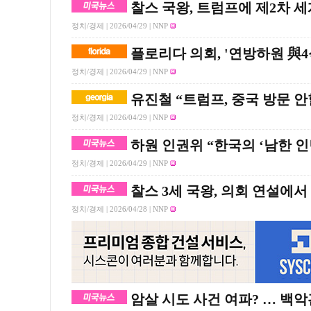
찰스 국왕, 트럼프에 제2차 
정치/경제 |
2026/04/29
| NNP
플로리다 의회, '연방하원 與4
정치/경제 |
2026/04/29
| NNP
유진철 “트럼프, 중국 방문 
정치/경제 |
2026/04/29
| NNP
하원 인권위 “한국의 ‘남한 
정치/경제 |
2026/04/29
| NNP
찰스 3세 국왕, 의회 연설에서
정치/경제 |
2026/04/28
| NNP
암살 시도 사건 여파? … 백