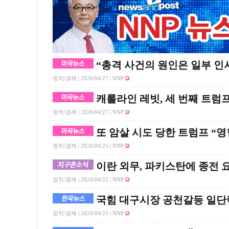
“총격 사건의 원인은 일부 인
정치/경제 |
2026/04/27
| NNP
캐롤라인 레빗, 세 번째 트럼
정치/경제 |
2026/04/27
| NNP
또 암살 시도 당한 트럼프 “
정치/경제 |
2026/04/25
| NNP
이란 외무, 파키스탄에 종전 
정치/경제 |
2026/04/25
| NNP
국힘 대구시장 공천갈등 일단
정치/경제 |
2026/04/25
| NNP