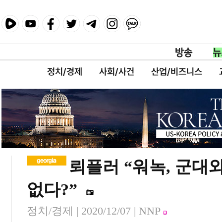
정치/경제
사회/사건
산업/비즈니스
뢰플러 “워녹, 군대
없다?”
정치/경제 |
2020/12/07
| NNP