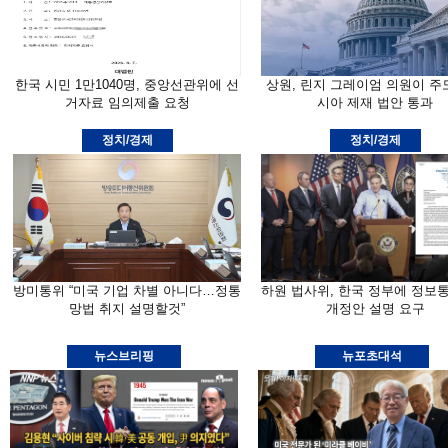
한국 시민 1만1040명, 중앙선관위에 선
상원, 린지 그레이엄 의원이 주
거자료 임의제출 요청
시아 제재 법안 통과
정치/경제
정치/경제
방미통위 “미국 기업 차별 아니다…정통
하원 법사위, 한국 정부에 정보
망법 취지 설명할것”
개정안 설명 요구
뉴스브리핑
뉴포초대석