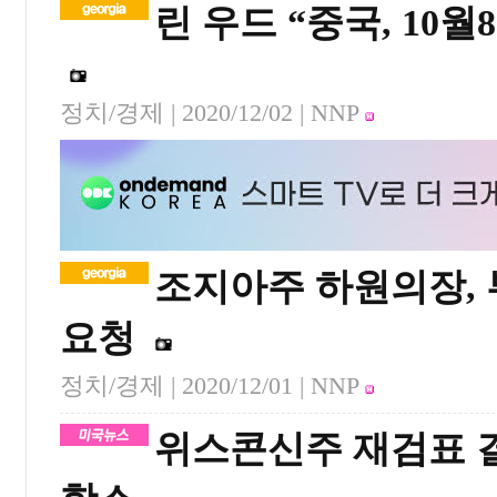
린 우드 “중국, 10
정치/경제 |
2020/12/02
| NNP
조지아주 하원의장,
요청
정치/경제 |
2020/12/01
| NNP
위스콘신주 재검표 