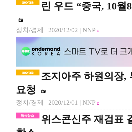
린 우드 “중국, 10
정치/경제 |
2020/12/02
| NNP
조지아주 하원의장,
요청
정치/경제 |
2020/12/01
| NNP
위스콘신주 재검표 