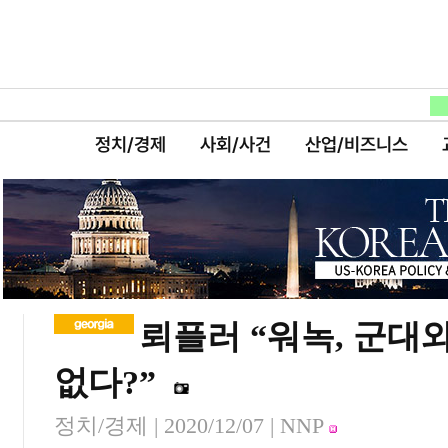
정치/경제
사회/사건
산업/비즈니스
뢰플러 “워녹, 군대
없다?”
정치/경제 |
2020/12/07
| NNP