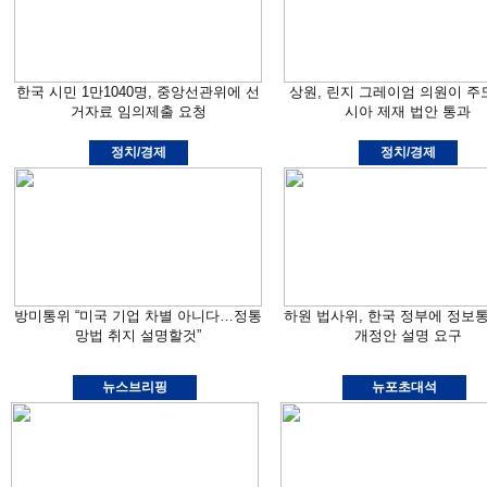
한국 시민 1만1040명, 중앙선관위에 선
상원, 린지 그레이엄 의원이 주
거자료 임의제출 요청
시아 제재 법안 통과
정치/경제
정치/경제
방미통위 “미국 기업 차별 아니다…정통
하원 법사위, 한국 정부에 정보
망법 취지 설명할것”
개정안 설명 요구
뉴스브리핑
뉴포초대석