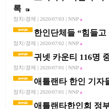
록
정치/경제 |
2020/07/03
| NNP
한인단체들 “힘들고
정치/경제 |
2020/07/02
| NNP
귀넷 카운티 116명 
정치/경제 |
2020/07/01
| NNP
애틀랜타 한인 기자들
정치/경제 |
2020/07/01
| NNP
애틀랜타한인회 정부융