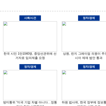
사회/사건
정치/경제
한국 시민 1만1040명, 중앙선관위에 선
상원, 린지 그레이엄 의원이 주
거자료 임의제출 요청
시아 제재 법안 통과
정치/경제
정치/경제
방미통위 “미국 기업 차별 아니다…정통
하원 법사위, 한국 정부에 정보