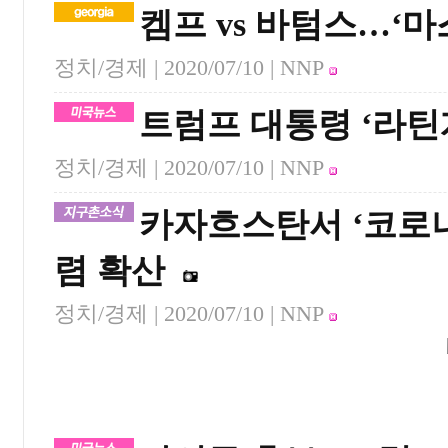
켐프 vs 바텀스…‘
정치/경제 |
2020/07/10
| NNP
트럼프 대통령 ‘라틴
정치/경제 |
2020/07/10
| NNP
카자흐스탄서 ‘코로
렴 확산
정치/경제 |
2020/07/10
| NNP