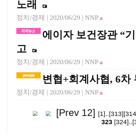
노래
정치/경제 |
2020/06/29
| NNP
에이자 보건장관 “기
고
정치/경제 |
2020/06/29
| NNP
변협+회계사협, 6차
정치/경제 |
2020/06/29
| NNP
[Prev 12]
[1]
..
[313]
[314
323
[324]
..
[