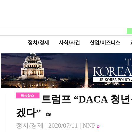
정치/경제
사회/사건
산업/비즈니스
트럼프 “DACA 청년
겠다”
정치/경제 |
2020/07/11
| NNP