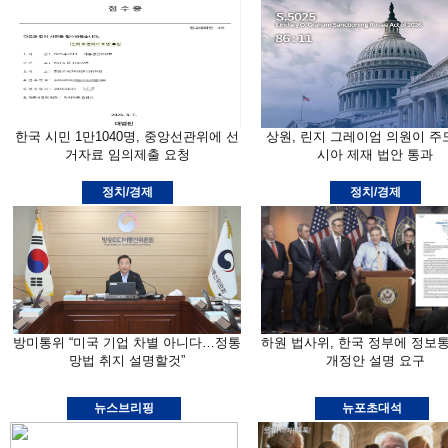
한국 시민 1만1040명, 중앙선관위에 선
상원, 린지 그레이엄 의원이 주
거자료 임의제출 요청
시아 제재 법안 통과
정치/경제
정치/경제
방미통위 “미국 기업 차별 아니다…정통
하원 법사위, 한국 정부에 정보
망법 취지 설명할것”
개정안 설명 요구
뉴스브리핑
뉴포초대석