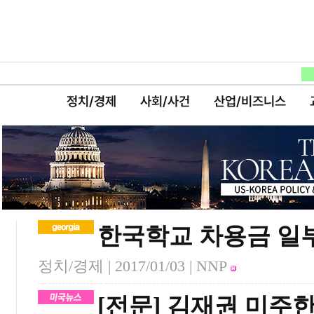
정치/경제
사회/사건
산업/비즈니스
한국학교 차용금 일부
정치/경제 |
2017/01/03
| NNP
[전문] 김재권 미