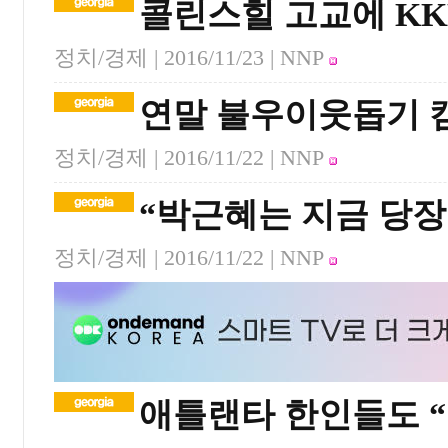
콜린스힐 고교에 KK
정치/경제 |
2016/11/23
| NNP
연말 불우이웃돕기 
정치/경제 |
2016/11/22
| NNP
“박근혜는 지금 당장
정치/경제 |
2016/11/22
| NNP
애틀랜타 한인들도 “