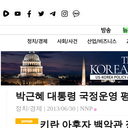
정치/경제
사회/사건
산업/비즈니스
박근혜 대통령 국정운영 평가
정치/경제 |
2013/06/30
| NNP
키란 아후자 백악관