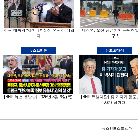
이란 대통령 “하메네이와의 연락이 어렵
대진연, 오산 공군기지 무단침
다”
구속
뉴스브리핑
뉴포초대석
[NNP 뉴스 생방송] 2026년 8월 6일(목)
[NNP 특별대담] 홍 기자가 묻고,
사가 답한다
뉴스앤포스트 소개
|