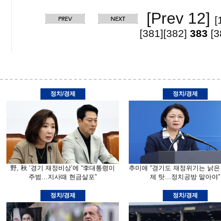
[Prev 12]
[
[381]
[382]
383
[3
정치/경제
정치/경제
野, 秋 ‘경기 재정비상’에 “李대통령이
추미애 “경기도 재정위기는 낡은
주범…지사때 현금살포”
제 탓…정치공방 말아야”
정치/경제
정치/경제