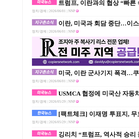
트럼프, 이란과의 협상 “빠른
정치/경제 |
2026/06/01
| NNP
이란, 미국과 회담 중단…이
정치/경제 |
2026/06/01
| NNP
미국, 이란 군사기지 폭격…쿠
정치/경제 |
2026/06/01
| NNP
USMCA 협정에 미국산 자동차
정치/경제 |
2026/05/29
| NNP
[팩트체크] 이재명 투표지, 
정치/경제 |
2026/05/29
| NNP
깅리치 “트럼프, 역사적 승리