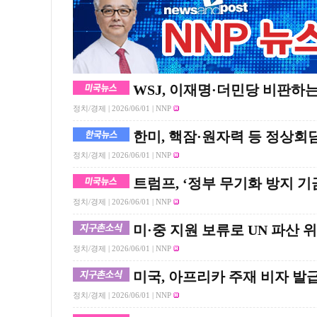
WSJ, 이재명·더민당 비판하
정치/경제 |
2026/06/01
| NNP
한미, 핵잠·원자력 등 정상회
정치/경제 |
2026/06/01
| NNP
트럼프, ‘정부 무기화 방지 기
정치/경제 |
2026/06/01
| NNP
미·중 지원 보류로 UN 파산 
정치/경제 |
2026/06/01
| NNP
미국, 아프리카 주재 비자 발
정치/경제 |
2026/06/01
| NNP