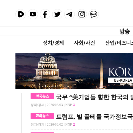
정치/경제
사회/사건
산업/비즈니
국무 “美기업들 향한 한국의 
정치/경제 |
2026/06/03
| NNP
트럼프, 빌 풀테를 국가정보
정치/경제 |
2026/06/02
| NNP