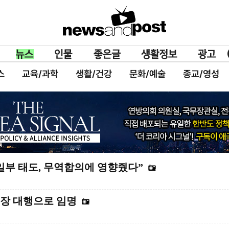
스
교육/과학
생활/건강
문화/예술
종교/영성
일부 태도, 무역합의에 영향줬다”
국장 대행으로 임명