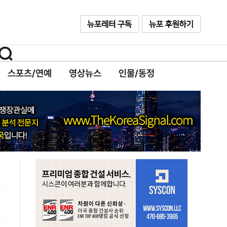
스포츠/연예
영상뉴스
인물/동정