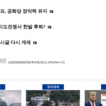
프, 공화당 장악력 유지
지도전쟁서 한발 후퇴?
게시글 다시 게재
[1]
[2]
[3]
[4]
[5]
[6]
[7]
[8]
9
[10]
[11]
[12]
..
[394]
[Next 12]
제
정치/경제