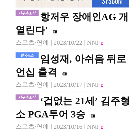
항저우 장애인AG 개
열린다'
스포츠/연예 |
2023/10/22
| NNP
임성재, 아쉬움 뒤로
언십 출격
스포츠/연예 |
2023/10/17
| NNP
‘겁없는 21세’ 김주형
소 PGA투어 3승
스포츠/연예 |
2023/10/16
| NNP