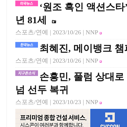
‘원조 흑인 액션스타
년 81세
스포츠/연예 |
2023/10/26
| NNP
최혜진, 메이뱅크 챔
스포츠/연예 |
2023/10/26
| NNP
손흥민, 풀럼 상대로 
넘 선두 복귀
스포츠/연예 |
2023/10/23
| NNP