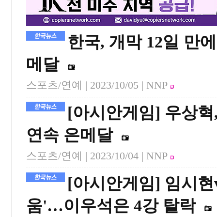
한국, 개막 12일 만
메달
스포츠/연예 |
2023/10/05
| NNP
[아시안게임] 우상혁,
연속 은메달
스포츠/연예 |
2023/10/04
| NNP
[아시안게임] 임시현
움'…이우석은 4강 탈락