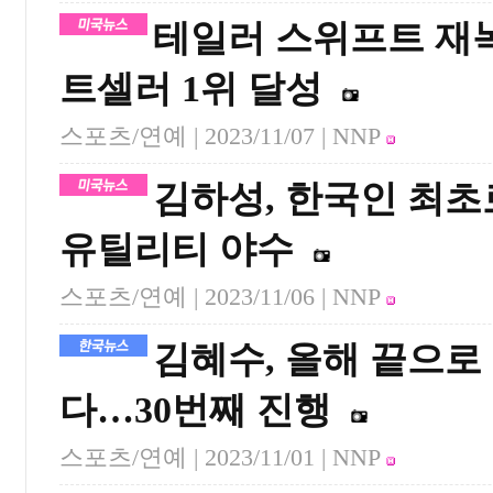
테일러 스위프트 재녹음
트셀러 1위 달성
스포츠/연예 |
2023/11/07
| NNP
김하성, 한국인 최초
유틸리티 야수
스포츠/연예 |
2023/11/06
| NNP
김혜수, 올해 끝으로
다…30번째 진행
스포츠/연예 |
2023/11/01
| NNP