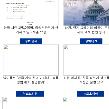
한국 시민 1만1040명, 중앙선관위에 선
상원, 린지 그레이엄 의원이 주
거자료 임의제출 요청
시아 제재 법안 통과
정치/경제
정치/경제
방미통위 “미국 기업 차별 아니다…정통
하원 법사위, 한국 정부에 정보
망법 취지 설명할것”
개정안 설명 요구
뉴스브리핑
뉴포초대석