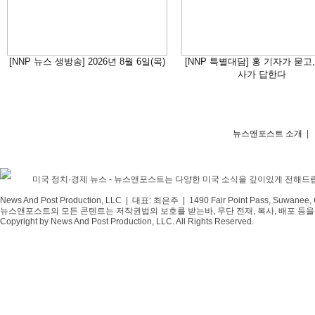
[NNP 뉴스 생방송] 2026년 8월 6일(목)
[NNP 특별대담] 홍 기자가 묻고,
사가 답한다
뉴스앤포스트 소개
|
미국 정치·경제 뉴스 - 뉴스앤포스트는 다양한 미국 소식을 깊이있게 전해드
News And Post Production, LLC | 대표: 최은주 | 1490 Fair Point Pass, Suwanee,
뉴스앤포스트의 모든 콘텐트는 저작권법의 보호를 받는바, 무단 전재, 복사, 배포 등을 
Copyright by News And Post Production, LLC. All Rights Reserved.