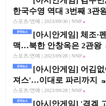
[아시안게임] 김우민
한국수영 역대 3번째 3관
스포츠/연예 |
2023/09/30
| NNP
[아시안게임] 체조·
맥…북한 안창옥은 2관왕
스포츠/연예 |
2023/09/28
| NNP
[아시안게임] 어김없
져스'…이대로 파리까지
스포츠/연예 |
2023/09/28
| NNP
[아시안게임] '격겜 