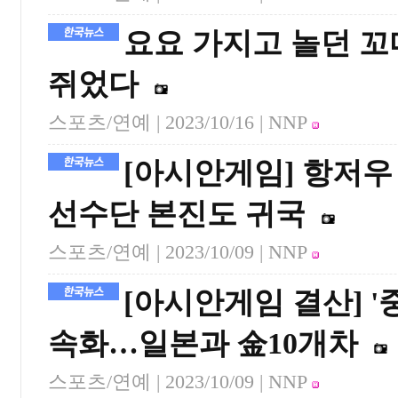
요요 가지고 놀던 꼬
쥐었다
스포츠/연예 |
2023/10/16
| NNP
[아시안게임] 항저
선수단 본진도 귀국
스포츠/연예 |
2023/10/09
| NNP
[아시안게임 결산] '
속화…일본과 金10개차
스포츠/연예 |
2023/10/09
| NNP