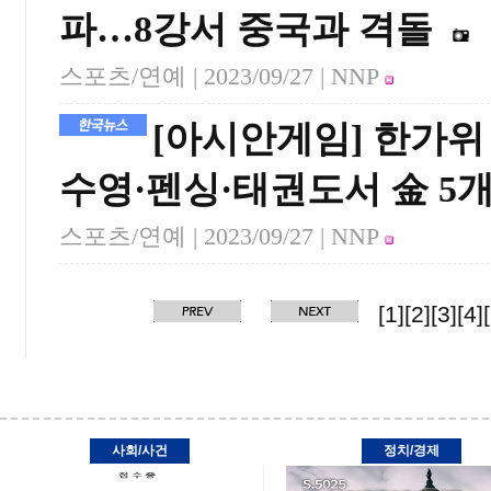
파…8강서 중국과 격돌
스포츠/연예 |
2023/09/27
| NNP
[아시안게임] 한가위
수영·펜싱·태권도서 金 5
스포츠/연예 |
2023/09/27
| NNP
[1]
[2]
[3]
[4]
사회/사건
정치/경제