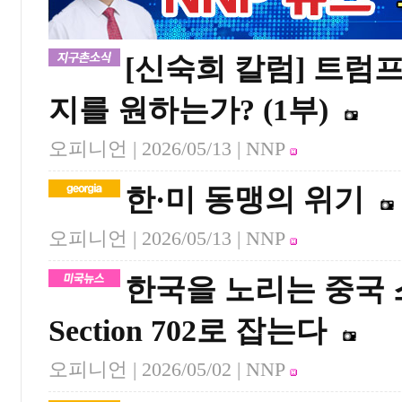
[신숙희 칼럼] 트럼
지를 원하는가? (1부)
오피니언 |
2026/05/13
| NNP
한·미 동맹의 위기
오피니언 |
2026/05/13
| NNP
한국을 노리는 중국 스
Section 702로 잡는다
오피니언 |
2026/05/02
| NNP