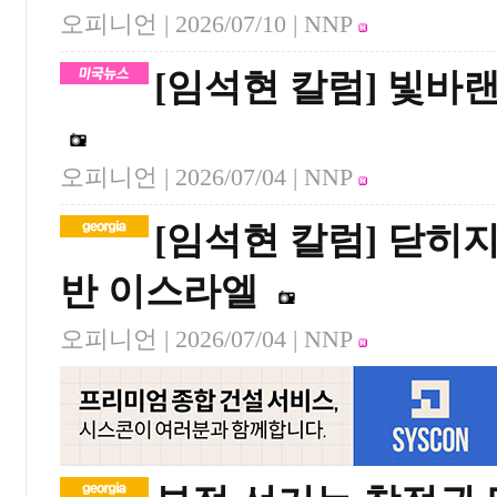
오피니언 |
2026/07/10
| NNP
[임석현 칼럼] 빛바
오피니언 |
2026/07/04
| NNP
[임석현 칼럼] 닫히
반 이스라엘
오피니언 |
2026/07/04
| NNP