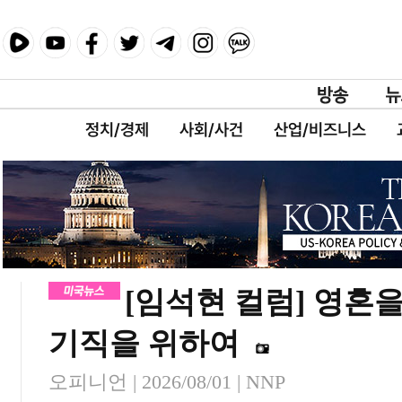
정치/경제
사회/사건
산업/비즈니스
[임석현 컬럼] 영혼을
기직을 위하여
오피니언 |
2026/08/01
| NNP