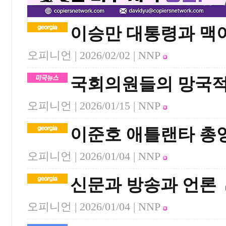
이승만 대통령과 맥
오피니언 |
2026/02/02
| NNP
국회의원들의 망국적
오피니언 |
2026/01/15
| NNP
이준호 애틀랜타 총
오피니언 |
2026/01/04
| NNP
신문과 방송과 언론
오피니언 |
2026/01/04
| NNP