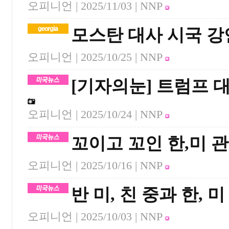
오피니언 |
2025/11/03
| NNP
모스탄 대사 시국 
오피니언 |
2025/10/25
| NNP
[기자의눈] 트럼프 
오피니언 |
2025/10/24
| NNP
꼬이고 꼬인 한,미 
오피니언 |
2025/10/16
| NNP
반 미, 친 중과 한, 
오피니언 |
2025/10/03
| NNP