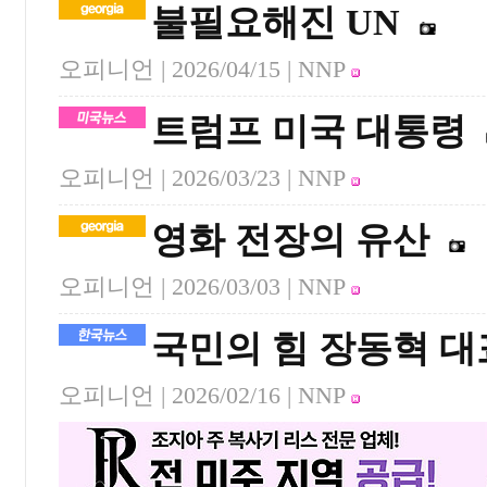
불필요해진 UN
오피니언 |
2026/04/15
| NNP
트럼프 미국 대통령
오피니언 |
2026/03/23
| NNP
영화 전장의 유산
오피니언 |
2026/03/03
| NNP
국민의 힘 장동혁 
오피니언 |
2026/02/16
| NNP