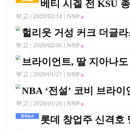
베티 시겔 전 KSU 
부고 |
2020/02/14
| NNP
헐리웃 거성 커크 더글라
부고 |
2020/02/06
| NNP
브라이언트, 딸 지아나도
부고 |
2020/01/27
| NNP
NBA ‘전설’ 코비 브라
부고 |
2020/01/26
| NNP
롯데 창업주 신격호