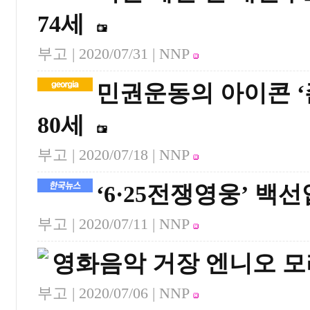
74세
부고 |
2020/07/31
| NNP
민권운동의 아이콘 ‘
80세
부고 |
2020/07/18
| NNP
‘6·25전쟁영웅’ 백
부고 |
2020/07/11
| NNP
영화음악 거장 엔니오 모
부고 |
2020/07/06
| NNP