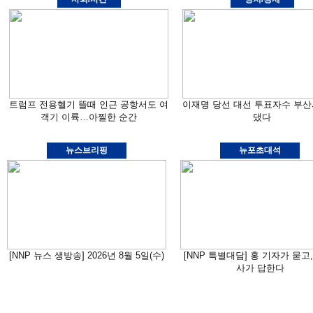
트럼프 전용헬기 뜰때 인근 공항서도 여
이재명 당선 대선 투표자수 부산
객기 이륙…아찔한 순간
댔다
뉴스브리핑
뉴포초대석
[NNP 뉴스 생방송] 2026년 8월 5일(수)
[NNP 특별대담] 홍 기자가 묻고,
사가 답한다