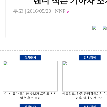
랜디 잭슨 기아차 조
부고 |
2016/05/20
| NNP
정치/경제
정치/경제
이변! 출마 포기한 후보가 트럼프 지지
에드워즈, 하원 윤리위원회의 징
받은 후보 눌러
이후 재선 도전 포기
사회/사건
정치/경제