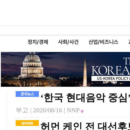
정치/경제
사회/사건
산업/비즈니스
‘한국 현대음악 중심
부고 |
2020/08/16
| NNP
허먼 케인 전 대선후