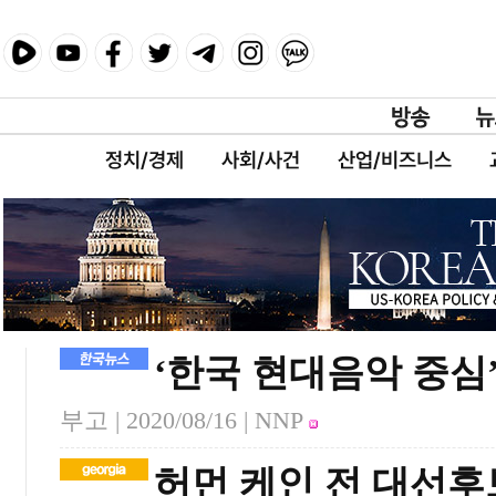
정치/경제
사회/사건
산업/비즈니스
‘한국 현대음악 중심
부고 |
2020/08/16
| NNP
허먼 케인 전 대선후