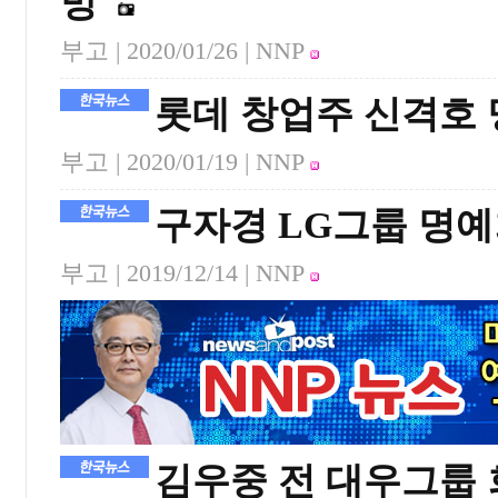
망
부고 |
2020/01/26
| NNP
롯데 창업주 신격호
부고 |
2020/01/19
| NNP
구자경 LG그룹 명
부고 |
2019/12/14
| NNP
김우중 전 대우그룹 