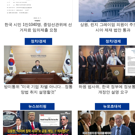
한국 시민 1만1040명, 중앙선관위에 선
상원, 린지 그레이엄 의원이 주
거자료 임의제출 요청
시아 제재 법안 통과
정치/경제
정치/경제
방미통위 “미국 기업 차별 아니다…정통
하원 법사위, 한국 정부에 정보
망법 취지 설명할것”
개정안 설명 요구
뉴스브리핑
뉴포초대석