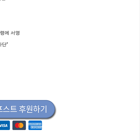
시
명령에 서명
차단”