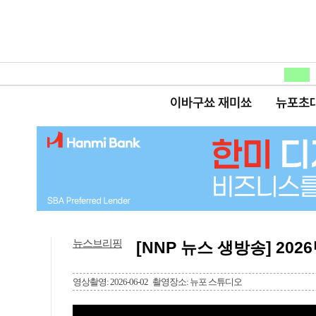
이바구쑈 재미쑈
뉴포초
뉴스브리핑
[NNP 뉴스 생방송] 2026
영상촬영: 2026-06-02
촬영장소: 뉴포 스튜디오