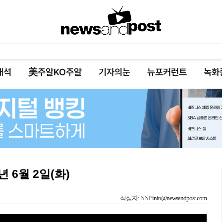
대석
美주알KO주알
기자의눈
뉴포커런트
녹화
년 6월 2일(화)
작성자: NNP
info@newsandpost.com