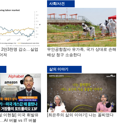
사회/사건
밖 2만3천명 감소…실업
무안공항참사 유가족, 국가 상대로 손해
떨어져
배상 청구 소송한다
삶의 이야기
널:이현철] 미국 휘발유
[최은주의 삶의 이야기] 나는 꼴찌였다
AI 버블 vs IT 버블