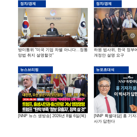
정치/경제
정치/경제
방미통위 “미국 기업 차별 아니다…정통
하원 법사위, 한국 정
망법 취지 설명할것”
개정안 설명 요구
뉴스브리핑
뉴포초대석
[NNP 뉴스 생방송] 2026년 8월 6일(목)
[NNP 특별대담] 홍 기자
사가 답한다