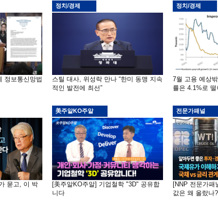
정치/경제
정치/경제
부에 정보통신망법
스틸 대사, 위성락 만나 “한미 동맹 지속
7월 고용 예상
적인 발전에 최선”
률은 4.1%로 
美주알KO주알
전문가패널
가 묻고, 이 박
[美주알KO주알] 기업철학 "3D" 공유합
[NNP 전문가패
니다
값은 왜 올랐나?…