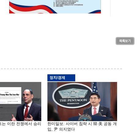
정치/경제
프는 이란 전쟁에서 승리
한미일보: 사이버 침략 시 韓·美 공동 개
입, 尹 의지였다