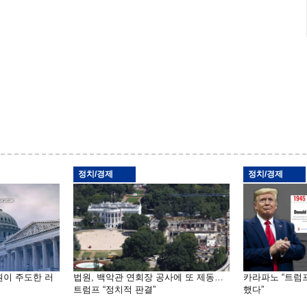
정치/경제
정치/경제
원이 주도한 러
법원, 백악관 연회장 공사에 또 제동…
카라파노 “트럼
트럼프 “정치적 판결”
했다”