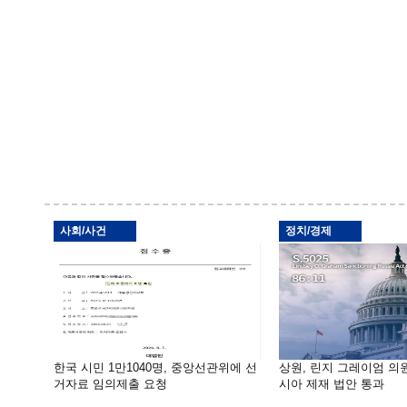
사회/사건
정치/경제
한국 시민 1만1040명, 중앙선관위에 선
상원, 린지 그레이엄 의
거자료 임의제출 요청
시아 제재 법안 통과