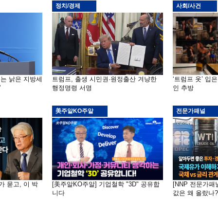
정치/경제
사회/사건
기는 낡은 지방세
트럼프, 출생 시민권·원정출산 겨냥한
‘트럼프 옷’ 입
”
행정명령 서명
인 추방
美주알KO주알
전문가패널
가 묻고, 이 박
[美주알KO주알] 기업철학 "3D" 공유합
[NNP 전문가패
니다
값은 왜 올랐나?…