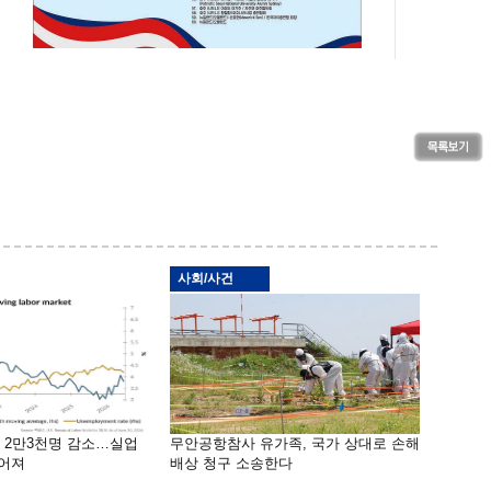
사회/사건
밖 2만3천명 감소…실업
무안공항참사 유가족, 국가 상대로 손해
떨어져
배상 청구 소송한다