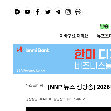
이바구쑈 재미쑈
뉴포초
뉴스브리핑
[NNP 뉴스 생방송] 2026
영상촬영: 2026-06-08
촬영장소: 뉴포 스튜디오