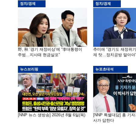
정치/경제
정치/경제
野, 秋 ‘경기 재정비상’에 “李대통령이
추미애 “경기도 재정위
주범…지사때 현금살포”
제 탓…정치공방 말아야
뉴스브리핑
뉴포초대석
[NNP 뉴스 생방송] 2026년 8월 6일(목)
[NNP 특별대담] 홍 기자
사가 답한다