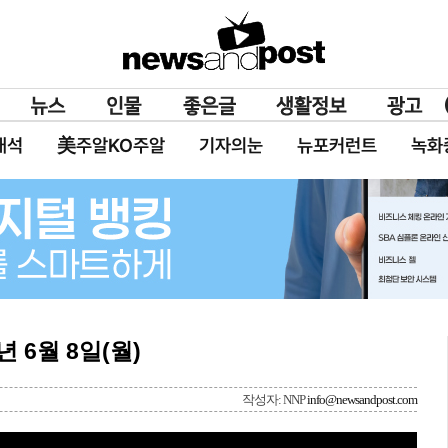
대석
美주알KO주알
기자의눈
뉴포커런트
녹화
년 6월 8일(월)
작성자: NNP
info@newsandpost.com