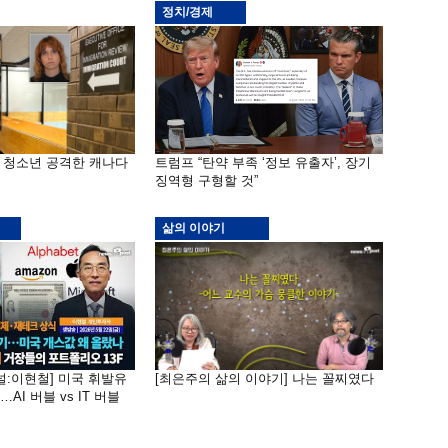
정치/경제
은 청소년 공격한 캐나다
트럼프 “탄약 부족 ‘정보 유출자’, 장기
징역형 구형할 것”
삶의 이야기
널:이현철] 미국 휘발유
[최은주의 삶의 이야기] 나는 꼴찌였다
AI 버블 vs IT 버블