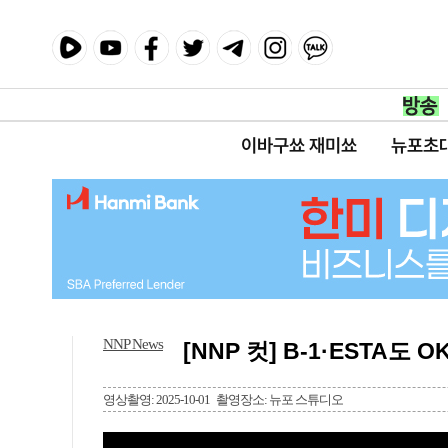
이바구쑈 재미쑈
뉴포초
NNP News
[NNP 컷] B-1·ESTA도
영상촬영: 2025-10-01
촬영장소: 뉴포 스튜디오