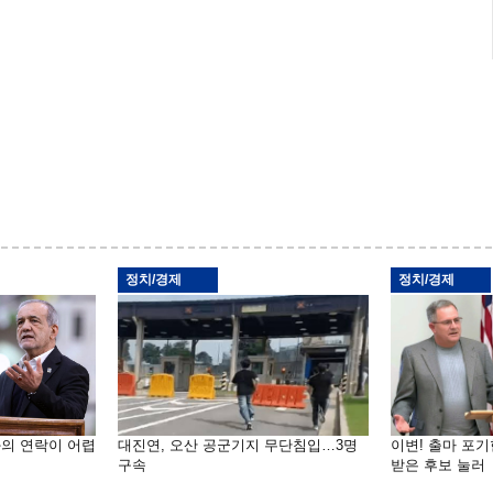
정치/경제
정치/경제
와의 연락이 어렵
대진연, 오산 공군기지 무단침입…3명
이변! 출마 포
구속
받은 후보 눌러