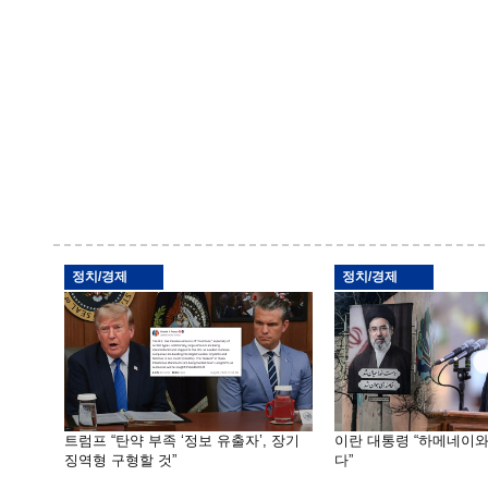
정치/경제
정치/경제
트럼프 “탄약 부족 ‘정보 유출자’, 장기
이란 대통령 “하메네이
징역형 구형할 것”
다”