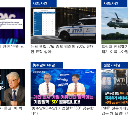
사회/사건
사회/사건
 관련 “우려 심
뉴욕 경찰: 7월 증오 범죄의 70%, 유대
트럼프 전용헬기
인 표적 삼아
객기 이륙…아찔
美주알KO주알
전문가패널
가 묻고, 이 박
[美주알KO주알] 기업철학 "3D" 공유합
[NNP 전문가패
니다
값은 왜 올랐나?…