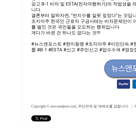
갖고 B-1 비자 및 ESTA(전자여행허가)의 적법성
니다.
결론부터 말하자면, "번지수를 잘못 짚었다"는 것입니
조지아주 한국인 근로자 구금사태는 비자문제만이 아
를 벌인 것은 국민들을 오도하는 행위입니다.
게다가 바뀐 건 하나도 없다는 것!!!
#뉴스앤포스트
#한미동맹
#조지아주
#이민단속
#
룹
#B
-1
#ESTA
#신고
#주민신고
#압수수색
#영장
Copyright © newsandpost.com, 무단전재 및 재배포를 금합니다. |