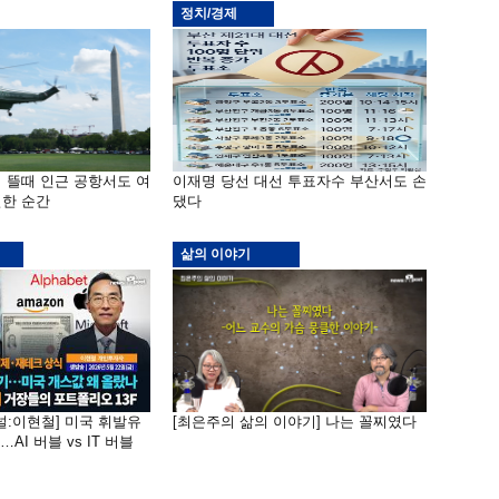
정치/경제
 뜰때 인근 공항서도 여
이재명 당선 대선 투표자수 부산서도 손
한 순간
댔다
삶의 이야기
널:이현철] 미국 휘발유
[최은주의 삶의 이야기] 나는 꼴찌였다
AI 버블 vs IT 버블