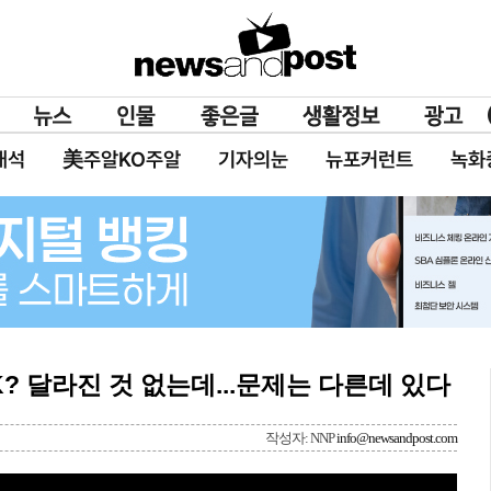
대석
美주알KO주알
기자의눈
뉴포커런트
녹화
 OK? 달라진 것 없는데...문제는 다른데 있다
작성자: NNP
info@newsandpost.com