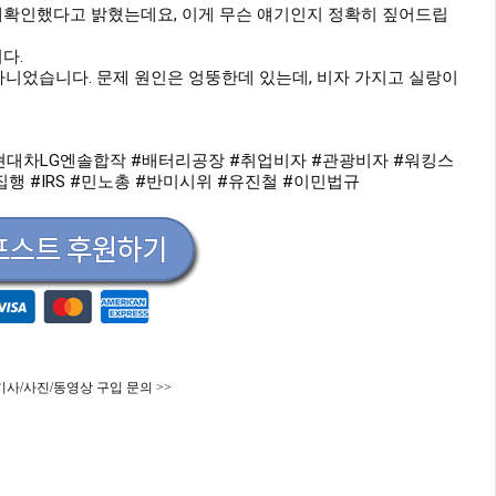
을 재확인했다고 밝혔는데요, 이게 무슨 얘기인지 정확히 짚어드립
다.
니었습니다. 문제 원인은 엉뚱한데 있는데, 비자 가지고 실랑이
현대차LG엔솔합작
#배터리공장
#취업비자
#관광비자
#워킹스
집행
#IRS
#민노총
#반미시위
#유진철
#이민법규
기사/사진/동영상 구입 문의 >>