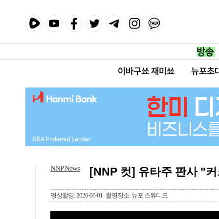
이바구쑈 재미쑈
뉴포초
NNP News
[NNP 컷] 유타주 판사 "
영상촬영: 2026-06-01
촬영장소: 뉴포 스튜디오