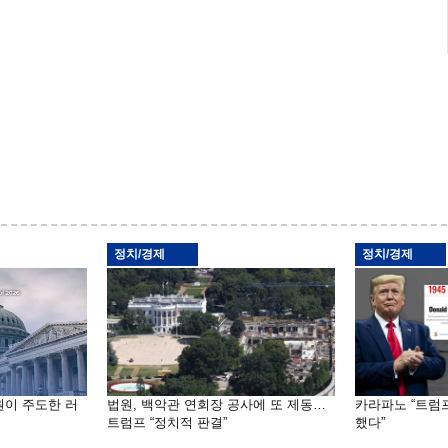
정치/경제
정치/경제
원이 주도한 러
법원, 백악관 연회장 공사에 또 제동…
카라파노 “트럼
트럼프 “정치적 판결”
했다”