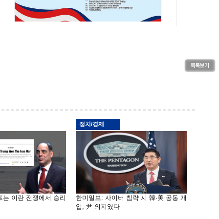
정치/경제
프는 이란 전쟁에서 승리
한미일보: 사이버 침략 시 韓·美 공동 개
입, 尹 의지였다