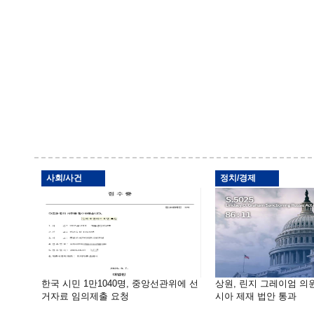
사회/사건
정치/경제
한국 시민 1만1040명, 중앙선관위에 선
상원, 린지 그레이엄 의
거자료 임의제출 요청
시아 제재 법안 통과