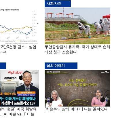
사회/사건
밖 2만3천명 감소…실업
무안공항참사 유가족, 국가 상대로 손해
떨어져
배상 청구 소송한다
삶의 이야기
널:이현철] 미국 휘발유
[최은주의 삶의 이야기] 나는 꼴찌였다
AI 버블 vs IT 버블