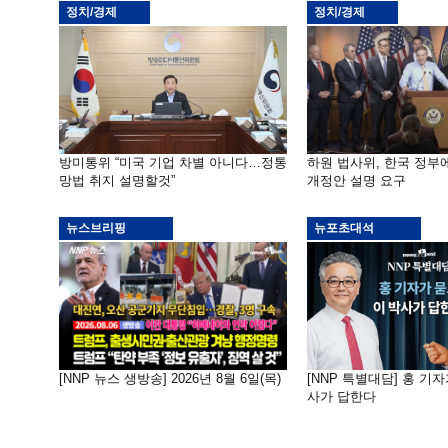
정치/경제
정치/경제
방미통위 “미국 기업 차별 아니다…정통
하원 법사위, 한국 정
망법 취지 설명할것”
개정안 설명 요구
뉴스브리핑
뉴포초대석
[NNP 뉴스 생방송] 2026년 8월 6일(목)
[NNP 특별대담] 홍 기자
사가 답한다