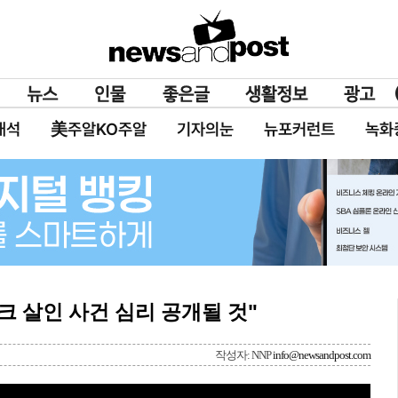
대석
美주알KO주알
기자의눈
뉴포커런트
녹화
커크 살인 사건 심리 공개될 것"
작성자: NNP
info@newsandpost.com