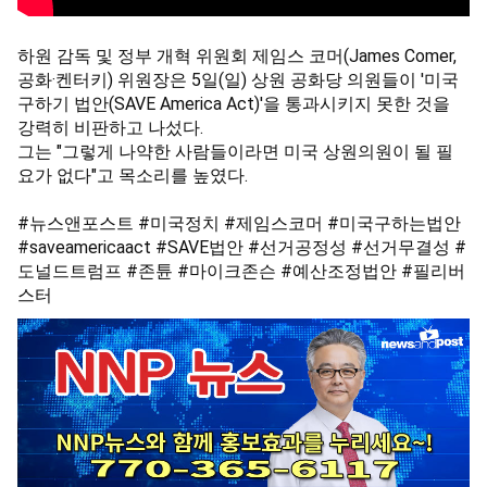
하원 감독 및 정부 개혁 위원회 제임스 코머(James Comer,
공화·켄터키) 위원장은 5일(일) 상원 공화당 의원들이 '미국 
구하기 법안(SAVE America Act)'을 통과시키지 못한 것을 
강력히 비판하고 나섰다.

그는 "그렇게 나약한 사람들이라면 미국 상원의원이 될 필
요가 없다"고 목소리를 높였다.

#뉴스앤포스트
#미국정치
#제임스코머
#미국구하는법안
#saveamericaact
#SAVE법안
#선거공정성
#선거무결성
#
도널드트럼프
#존튠
#마이크존슨
#예산조정법안
#필리버
스터