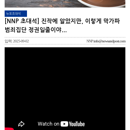
뉴포초대석
[NNP 초대석] 진작에 알았지만, 이렇게 막가파
범죄집단 정권일줄이야...
입력: 2025-09-02
NNP
info@newsandpost.com