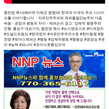
함찬영 목사(예비역 미육군 중령)와 한국과 미국의 주요 시사이
슈를 이야기합니다. - 자유민주주의와 좌파물질만능주의 다음
싸움 - 공정과 평등의 차이 - 제퍼슨의 경고: ‘강제적 평등주의’
진행: 홍성구 대표기자, 함찬영 목사
#뉴스앤포스트
#미국정치
#도널드트럼프
#한국정치
#자유민주주의수호
#한미동맹
#함
찬영
#토마스제퍼슨
#평등
#강제적평등
#형평성
#공정성
#권
리
#능력
#파나마
#조미수호통상조약