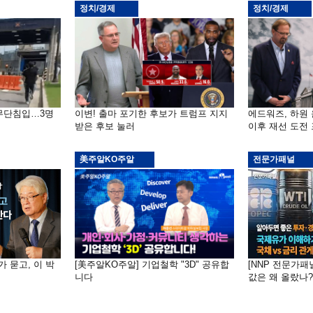
정치/경제
정치/경제
 무단침입…3명
이변! 출마 포기한 후보가 트럼프 지지
에드워즈, 하원
받은 후보 눌러
이후 재선 도전
美주알KO주알
전문가패널
가 묻고, 이 박
[美주알KO주알] 기업철학 "3D" 공유합
[NNP 전문가패
니다
값은 왜 올랐나?…