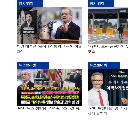
정치/경제
정치/경제
이란 대통령 “하메네이와의 연락이 어렵
대진연, 오산 공군기지
다”
구속
뉴스브리핑
뉴포초대석
[NNP 뉴스 생방송] 2026년 8월 6일(목)
[NNP 특별대담] 홍 기자
사가 답한다