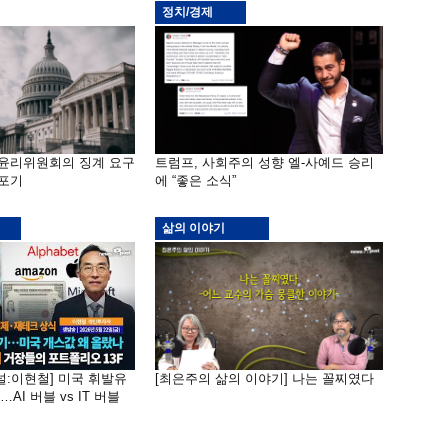
정치/경제
 윤리위원회의 징계 요구
트럼프, 사회주의 성향 엘-사예드 승리
 포기
에 “좋은 소식”
삶의 이야기
널:이현철] 미국 휘발유
[최은주의 삶의 이야기] 나는 꼴찌였다
AI 버블 vs IT 버블