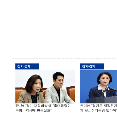
정치/경제
정치/경제
野, 秋 ‘경기 재정비상’에 “李대통령이
추미애 “경기도 재정위
주범…지사때 현금살포”
제 탓…정치공방 말아야