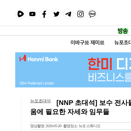
이바구쑈 재미쑈
뉴포초
뉴포초대석
[NNP 초대석] 보수 전
움에 필요한 자세와 임무들
영상촬영: 2026-05-20
촬영장소: 뉴포 스튜디오