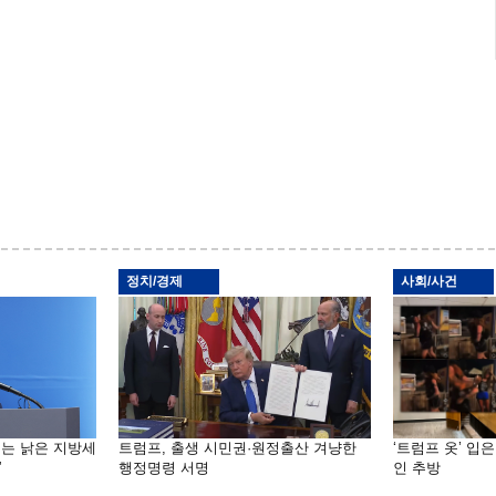
정치/경제
사회/사건
기는 낡은 지방세
트럼프, 출생 시민권·원정출산 겨냥한
‘트럼프 옷’ 입
”
행정명령 서명
인 추방