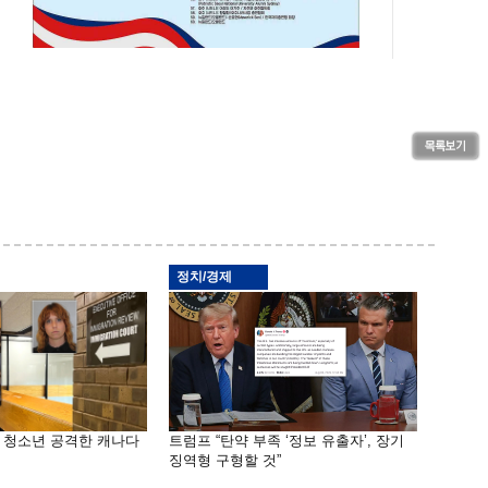
정치/경제
은 청소년 공격한 캐나다
트럼프 “탄약 부족 ‘정보 유출자’, 장기
징역형 구형할 것”