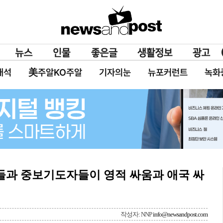
대석
美주알KO주알
기자의눈
뉴포커런트
녹화
사들과 중보기도자들이 영적 싸움과 애국 싸
작성자: NNP
info@newsandpost.com