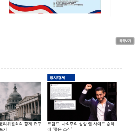
정치/경제
 윤리위원회의 징계 요구
트럼프, 사회주의 성향 엘-사예드 승리
 포기
에 “좋은 소식”