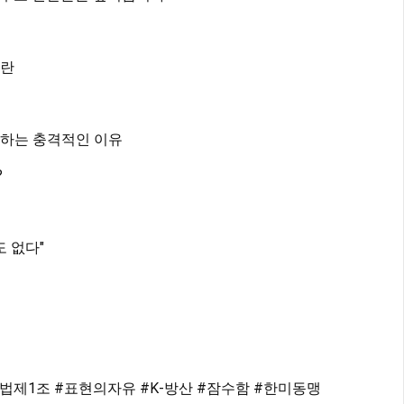
논란
만 하는 충격적인 이유
?
도 없다"
법제1조
#표현의자유
#K
-방산 
#잠수함
#한미동맹