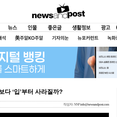
대석
美주알KO주알
기자의눈
뉴포커런트
녹화
칼보다 ‘입’부터 사라질까?
작성자: NNP
info@newsandpost.com