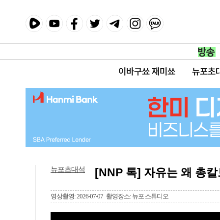
이바구쑈 재미쑈
뉴포초
뉴포초대석
[NNP 톡] 자유는 왜 총
영상촬영: 2026-07-07
촬영장소: 뉴포 스튜디오