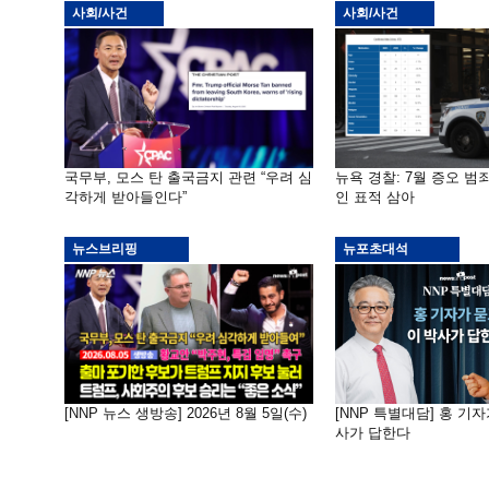
사회/사건
사회/사건
국무부, 모스 탄 출국금지 관련 “우려 심
뉴욕 경찰: 7월 증오 범죄
각하게 받아들인다”
인 표적 삼아
뉴스브리핑
뉴포초대석
[NNP 뉴스 생방송] 2026년 8월 5일(수)
[NNP 특별대담] 홍 기자
사가 답한다