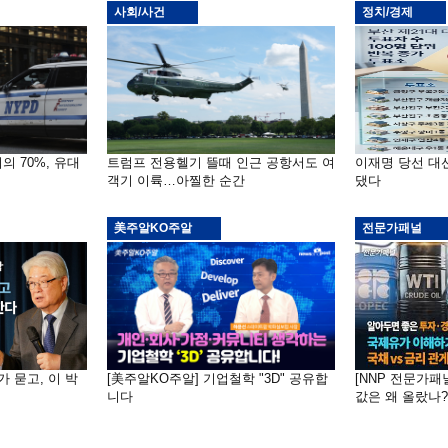
사회/사건
정치/경제
의 70%, 유대
트럼프 전용헬기 뜰때 인근 공항서도 여
이재명 당선 대
객기 이륙…아찔한 순간
댔다
美주알KO주알
전문가패널
가 묻고, 이 박
[美주알KO주알] 기업철학 "3D" 공유합
[NNP 전문가패
니다
값은 왜 올랐나?…