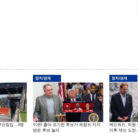
정치/경제
정치/경제
 무단침입…3명
이변! 출마 포기한 후보가 트럼프 지지
에드워즈, 하원
받은 후보 눌러
이후 재선 도전