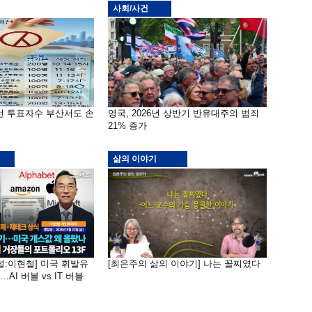
사회/사건
선 투표자수 부산서도 손
영국, 2026년 상반기 반유대주의 범죄
21% 증가
삶의 이야기
널:이현철] 미국 휘발유
[최은주의 삶의 이야기] 나는 꼴찌였다
AI 버블 vs IT 버블