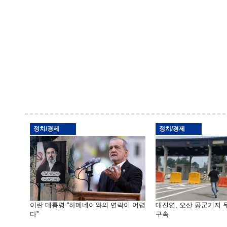
정치/경제
정치/경제
이란 대통령 “하메네이와의 연락이 어렵
대진연, 오산 공군기지
다”
구속