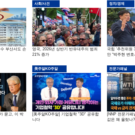
사회/사건
정치/경제
자수 부산서도 손
영국, 2026년 상반기 반유대주의 범죄
국힘 ‘추천위원 
21% 증가
안 “박주현 변호
美주알KO주알
전문가패널
가 묻고, 이 박
[美주알KO주알] 기업철학 "3D" 공유합
[NNP 전문가패
니다
값은 왜 올랐나?…