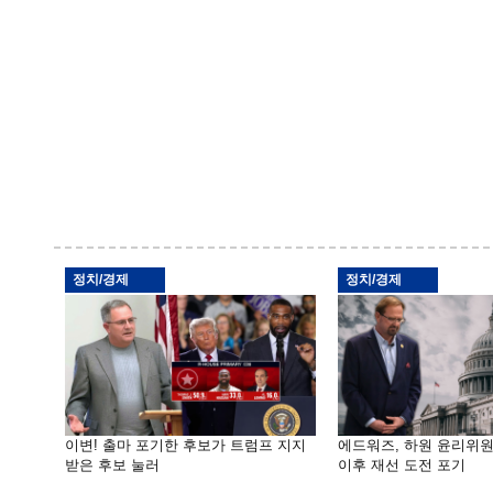
정치/경제
정치/경제
이변! 출마 포기한 후보가 트럼프 지지
에드워즈, 하원 윤리위
받은 후보 눌러
이후 재선 도전 포기