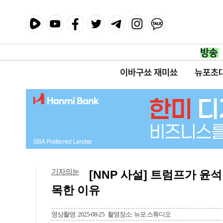
이바구쑈 재미쑈
뉴포초
기자의눈
[NNP 사설] 트럼프가 윤
목한 이유
영상촬영: 2025-08-25
촬영장소: 뉴포 스튜디오