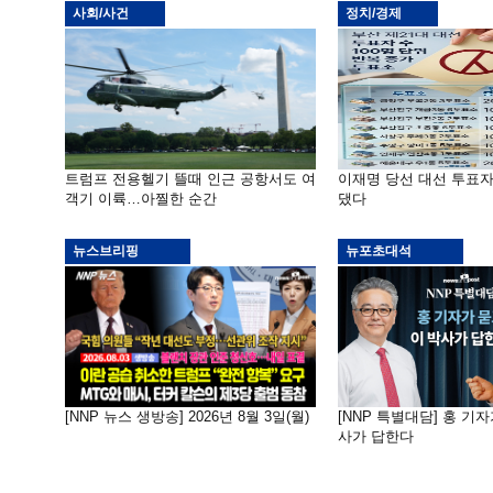
사회/사건
정치/경제
트럼프 전용헬기 뜰때 인근 공항서도 여
이재명 당선 대선 투표
객기 이륙…아찔한 순간
댔다
뉴스브리핑
뉴포초대석
[NNP 뉴스 생방송] 2026년 8월 3일(월)
[NNP 특별대담] 홍 기자
사가 답한다