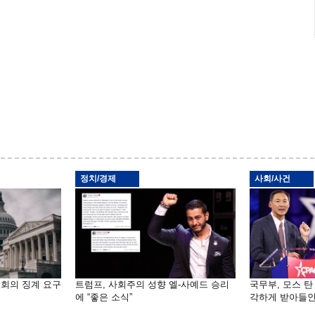
정치/경제
사회/사건
원회의 징계 요구
트럼프, 사회주의 성향 엘-사예드 승리
국무부, 모스 탄
에 “좋은 소식”
각하게 받아들인