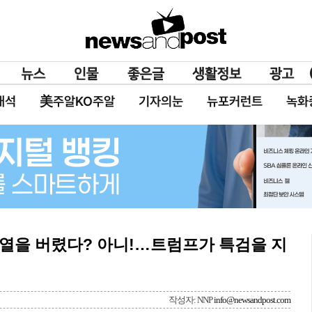
대석
美주알KO주알
기자의눈
뉴포커런트
녹화
석열을 버렸다? 아니!…트럼프가 특검을 지
작성자: NNP
info@newsandpost.com