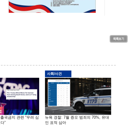
사회/사건
 출국금지 관련 “우려 심
뉴욕 경찰: 7월 증오 범죄의 70%, 유대
다”
인 표적 삼아