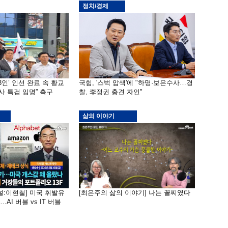
정치/경제
3인’ 인선 완료 속 황교
국힘, '스벅 압색'에 "하명·보은수사…경
사 특검 임명” 촉구
찰, 李정권 충견 자인"
삶의 이야기
널:이현철] 미국 휘발유
[최은주의 삶의 이야기] 나는 꼴찌였다
AI 버블 vs IT 버블