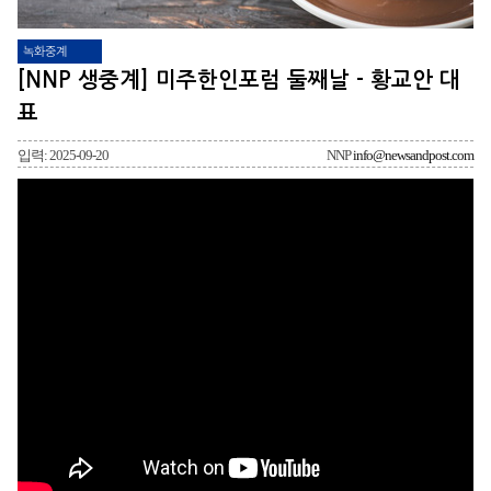
녹화중계
[NNP 생중계] 미주한인포럼 둘째날 - 황교안 대
표
입력: 2025-09-20
NNP
info@newsandpost.com