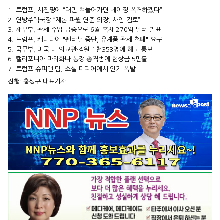
1. 트럼프, 시진핑에 “대만 쳐들어가면 베이징 폭격하겠다”
2. 연방주택국장 “제롬 파월 연준 의장, 사임 검토”
3. 재무부, 관세 수입 급증으로 6월 흑자 270억 달러 발표
4. 트럼프, 캐나다에 "펜타닐 중단, 유제품 관세 철폐" 요구
5. 국무부, 미국 내 외교관·직원 1천353명에 해고 통보
6. 캘리포니아 마리화나 농장 총격범에 현상금 5만불
7. 트럼프 슈퍼맨 밈, 소셜 미디어에서 인기 폭발
진행: 홍성구 대표기자