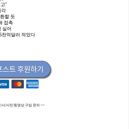
보고"
기각
소환할 듯
해 접촉
힘 실어
 5천억달러 적었다
기사/사진/동영상 구입 문의 >>