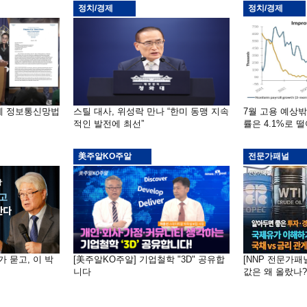
정치/경제
정치/경제
부에 정보통신망법
스틸 대사, 위성락 만나 “한미 동맹 지속
7월 고용 예상
적인 발전에 최선”
률은 4.1%로 
美주알KO주알
전문가패널
가 묻고, 이 박
[美주알KO주알] 기업철학 "3D" 공유합
[NNP 전문가패
니다
값은 왜 올랐나?…