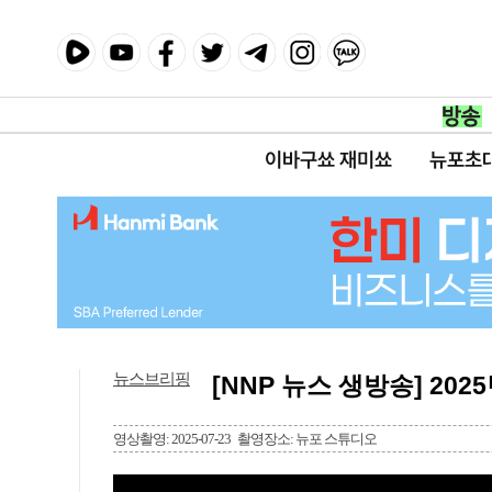
이바구쑈 재미쑈
뉴포초
뉴스브리핑
[NNP 뉴스 생방송] 2025
영상촬영: 2025-07-23
촬영장소: 뉴포 스튜디오