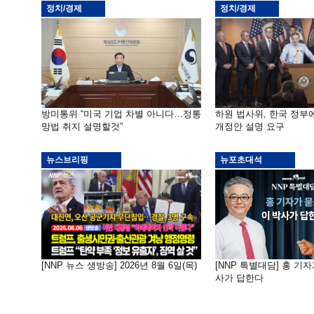
정치/경제
정치/경제
방미통위 “미국 기업 차별 아니다…정통
하원 법사위, 한국 정
망법 취지 설명할것”
개정안 설명 요구
뉴스브리핑
뉴포초대석
[NNP 뉴스 생방송] 2026년 8월 6일(목)
[NNP 특별대담] 홍 기자
사가 답한다