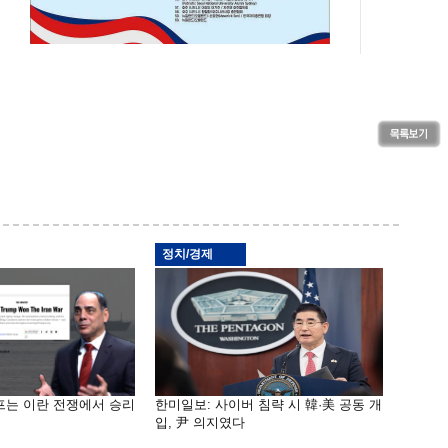
정치/경제
프는 이란 전쟁에서 승리
한미일보: 사이버 침략 시 韓·美 공동 개
입, 尹 의지였다