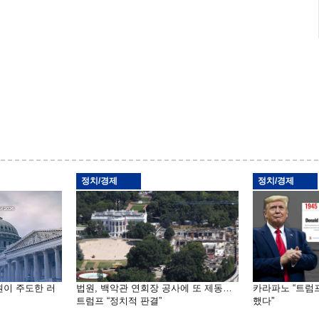
정치/경제
정치/경제
원이 주도한 러
법원, 백악관 연회장 공사에 또 제동…
카라파노 “트럼
트럼프 “정치적 판결”
했다”