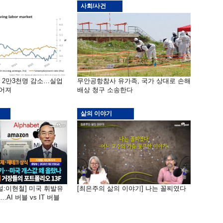
사회/사건
밖 2만3천명 감소…실업
무안공항참사 유가족, 국가 상대로 손해
떨어져
배상 청구 소송한다
삶의 이야기
널:이현철] 미국 휘발유
[최은주의 삶의 이야기] 나는 꼴찌였다
AI 버블 vs IT 버블