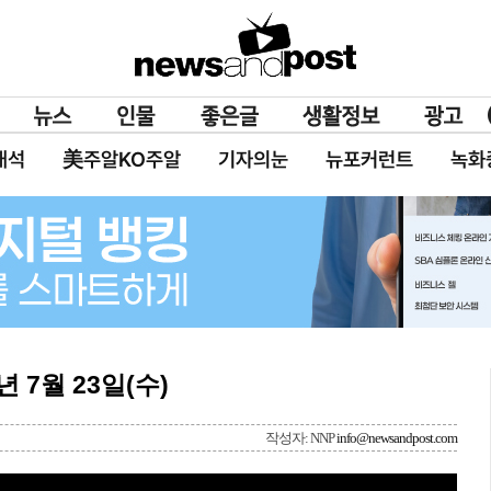
대석
美주알KO주알
기자의눈
뉴포커런트
녹화
년 7월 23일(수)
작성자: NNP
info@newsandpost.com