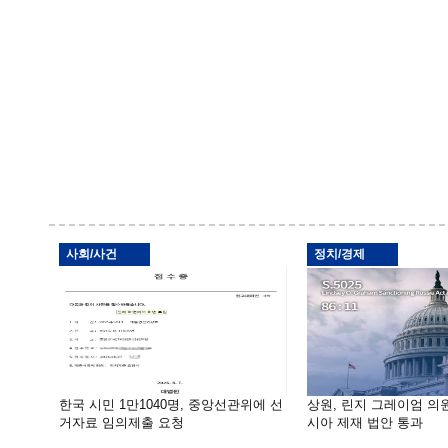
사회/사건
정치/경제
한국 시민 1만1040명, 중앙선관위에 선
상원, 린지 그레이엄 의
거자료 임의제출 요청
시아 제재 법안 통과