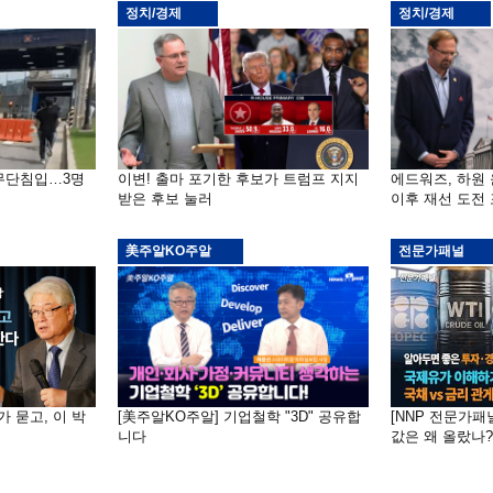
정치/경제
정치/경제
 무단침입…3명
이변! 출마 포기한 후보가 트럼프 지지
에드워즈, 하원
받은 후보 눌러
이후 재선 도전
美주알KO주알
전문가패널
가 묻고, 이 박
[美주알KO주알] 기업철학 "3D" 공유합
[NNP 전문가패
니다
값은 왜 올랐나?…