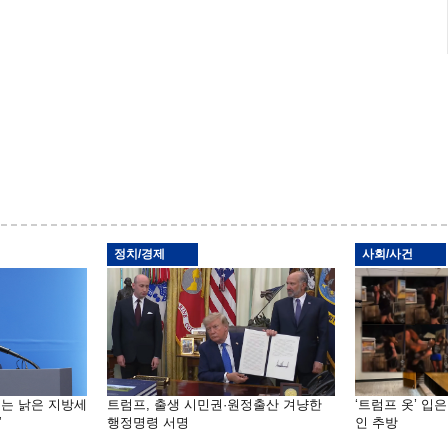
정치/경제
사회/사건
기는 낡은 지방세
트럼프, 출생 시민권·원정출산 겨냥한
‘트럼프 옷’ 입
”
행정명령 서명
인 추방