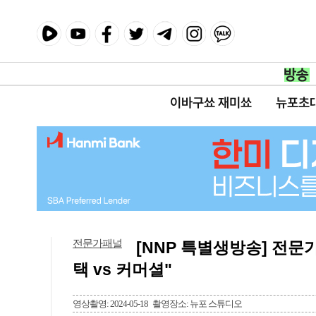
이바구쑈 재미쑈
뉴포초
전문가패널
[NNP 특별생방송] 전문
택 vs 커머셜"
영상촬영: 2024-05-18
촬영장소: 뉴포 스튜디오