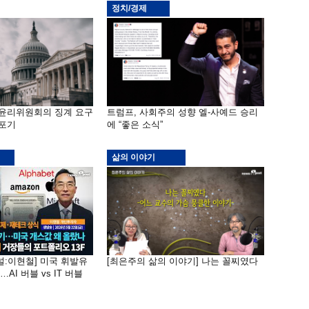
정치/경제
 윤리위원회의 징계 요구
트럼프, 사회주의 성향 엘-사예드 승리
 포기
에 “좋은 소식”
삶의 이야기
널:이현철] 미국 휘발유
[최은주의 삶의 이야기] 나는 꼴찌였다
AI 버블 vs IT 버블