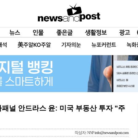
대석
美주알KO주알
기자의눈
뉴포커런트
녹화
가패널 안드라스 윤: 미국 부동산 투자 "주
작성자: NNP
info@newsandpost.com