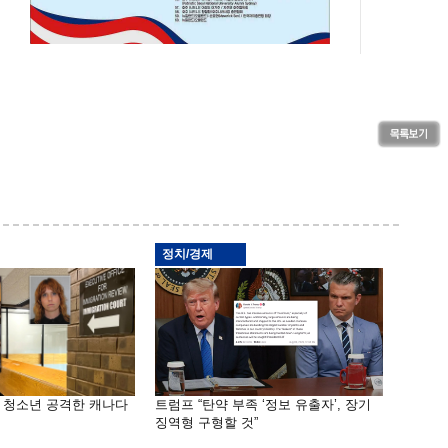
정치/경제
은 청소년 공격한 캐나다
트럼프 “탄약 부족 ‘정보 유출자’, 장기
징역형 구형할 것”