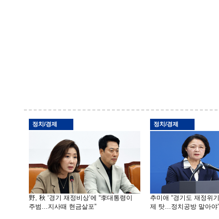
정치/경제
정치/경제
野, 秋 ‘경기 재정비상’에 “李대통령이
추미애 “경기도 재정위
주범…지사때 현금살포”
제 탓…정치공방 말아야