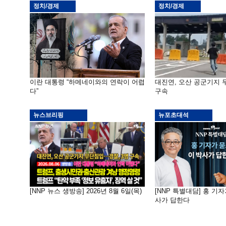
정치/경제
정치/경제
이란 대통령 “하메네이와의 연락이 어렵
대진연, 오산 공군기지
다”
구속
뉴스브리핑
뉴포초대석
[NNP 뉴스 생방송] 2026년 8월 6일(목)
[NNP 특별대담] 홍 기자
사가 답한다