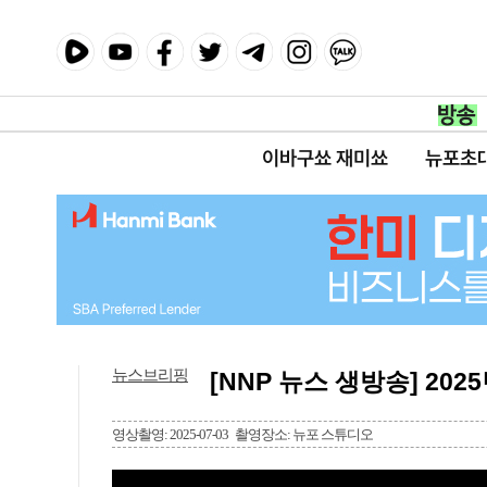
이바구쑈 재미쑈
뉴포초
뉴스브리핑
[NNP 뉴스 생방송] 2025
영상촬영: 2025-07-03
촬영장소: 뉴포 스튜디오