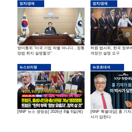
정치/경제
정치/경제
방미통위 “미국 기업 차별 아니다…정통
하원 법사위, 한국 정
망법 취지 설명할것”
개정안 설명 요구
뉴스브리핑
뉴포초대석
[NNP 뉴스 생방송] 2026년 8월 6일(목)
[NNP 특별대담] 홍 기자
사가 답한다