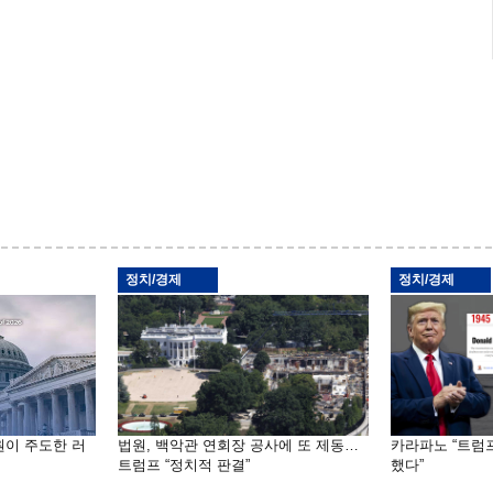
정치/경제
정치/경제
원이 주도한 러
법원, 백악관 연회장 공사에 또 제동…
카라파노 “트럼
트럼프 “정치적 판결”
했다”