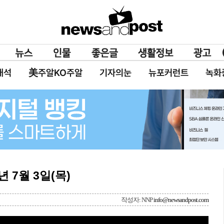
대석
美주알KO주알
기자의눈
뉴포커런트
녹화
년 7월 3일(목)
작성자: NNP
info@newsandpost.com