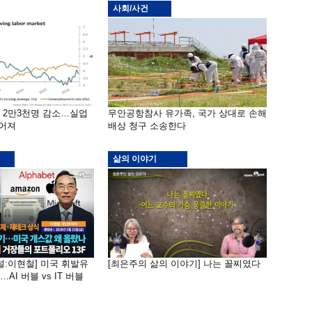
사회/사건
밖 2만3천명 감소…실업
무안공항참사 유가족, 국가 상대로 손해
떨어져
배상 청구 소송한다
삶의 이야기
널:이현철] 미국 휘발유
[최은주의 삶의 이야기] 나는 꼴찌였다
AI 버블 vs IT 버블