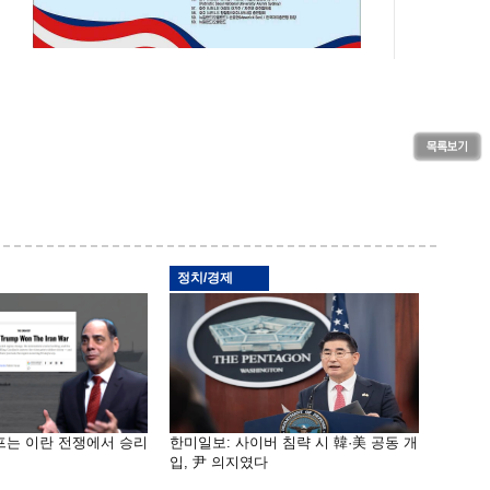
정치/경제
프는 이란 전쟁에서 승리
한미일보: 사이버 침략 시 韓·美 공동 개
입, 尹 의지였다