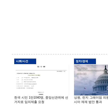
사회/사건
정치/경제
한국 시민 1만1040명, 중앙선관위에 선
상원, 린지 그레이엄 의
거자료 임의제출 요청
시아 제재 법안 통과