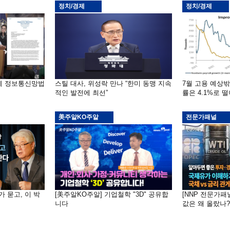
정치/경제
정치/경제
부에 정보통신망법
스틸 대사, 위성락 만나 “한미 동맹 지속
7월 고용 예상
적인 발전에 최선”
률은 4.1%로 
美주알KO주알
전문가패널
가 묻고, 이 박
[美주알KO주알] 기업철학 "3D" 공유합
[NNP 전문가패
니다
값은 왜 올랐나?…