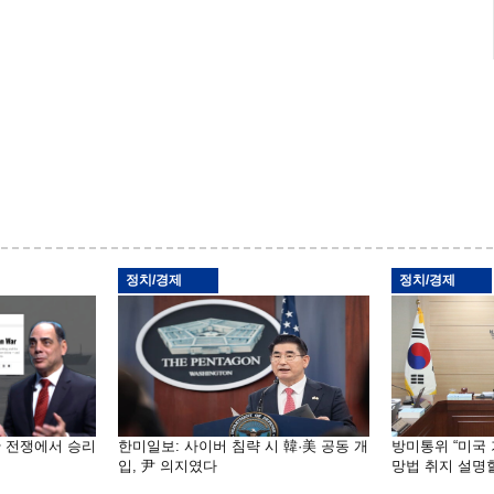
정치/경제
정치/경제
란 전쟁에서 승리
한미일보: 사이버 침략 시 韓·美 공동 개
방미통위 “미국
입, 尹 의지였다
망법 취지 설명