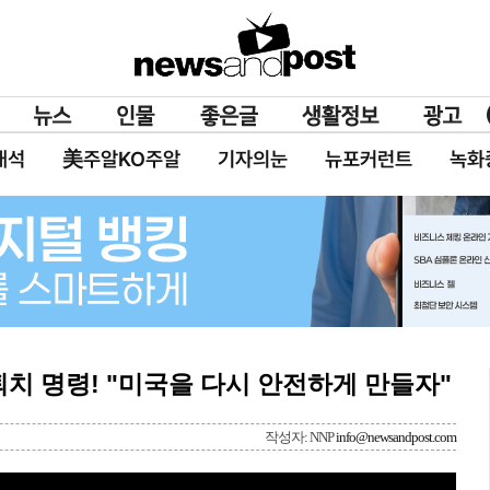
대석
美주알KO주알
기자의눈
뉴포커런트
녹화
 퇴치 명령! "미국을 다시 안전하게 만들자"
작성자: NNP
info@newsandpost.com