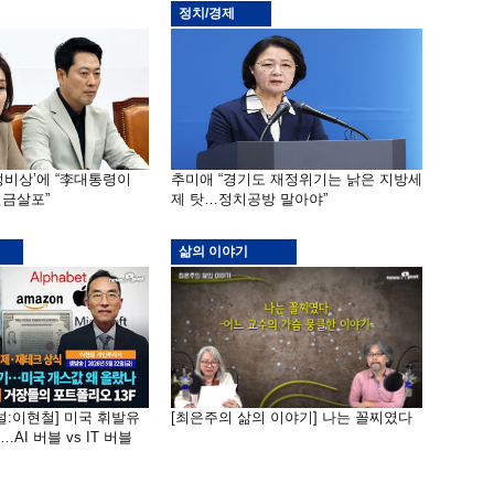
정치/경제
재정비상’에 “李대통령이
추미애 “경기도 재정위기는 낡은 지방세
금살포”
제 탓…정치공방 말아야”
삶의 이야기
널:이현철] 미국 휘발유
[최은주의 삶의 이야기] 나는 꼴찌였다
AI 버블 vs IT 버블