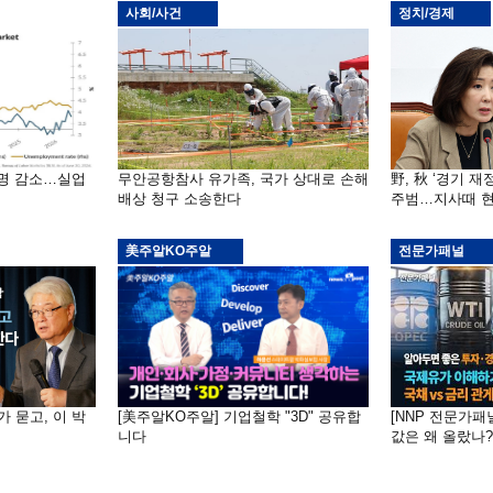
사회/사건
정치/경제
천명 감소…실업
무안공항참사 유가족, 국가 상대로 손해
野, 秋 ‘경기 
배상 청구 소송한다
주범…지사때 현
美주알KO주알
전문가패널
가 묻고, 이 박
[美주알KO주알] 기업철학 "3D" 공유합
[NNP 전문가패
니다
값은 왜 올랐나?…