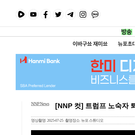
이바구쑈 재미쑈
뉴포초
NNP News
[NNP 컷] 트럼프 노숙자
영상촬영: 2025-07-25
촬영장소: 뉴포 스튜디오