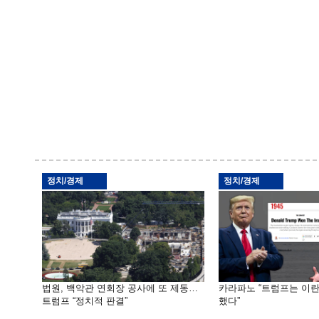
정치/경제
정치/경제
법원, 백악관 연회장 공사에 또 제동…
카라파노 “트럼프는 이
트럼프 “정치적 판결”
했다”