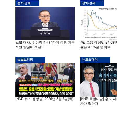
정치/경제
정치/경제
스틸 대사, 위성락 만나 “한미 동맹 지속
7월 고용 예상밖 2만3
적인 발전에 최선”
률은 4.1%로 떨어져
뉴스브리핑
뉴포초대석
[NNP 뉴스 생방송] 2026년 8월 6일(목)
[NNP 특별대담] 홍 기자
사가 답한다