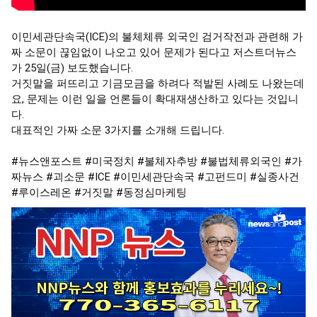
이민세관단속국(ICE)의 불체체류 외국인 검거작전과 관련해 가
짜 소문이 끊임없이 나오고 있어 문제가 된다고 저스트더뉴스
가 25일(금) 보도했습니다.

거짓말을 퍼뜨리고 기금모금을 하려다 적발된 사례도 나왔는데
요, 문제는 이런 일을 언론들이 확대재생산하고 있다는 것입니
다.

대표적인 가짜 소문 3가지를 소개해 드립니다.

#뉴스앤포스트
#미국정치
#불체자추방
#불법체류외국인
#가
짜뉴스
#괴소문
#ICE
#이민세관단속국
#고펀드미
#실종사건
#루이스레온
#거짓말
#동정심마케팅