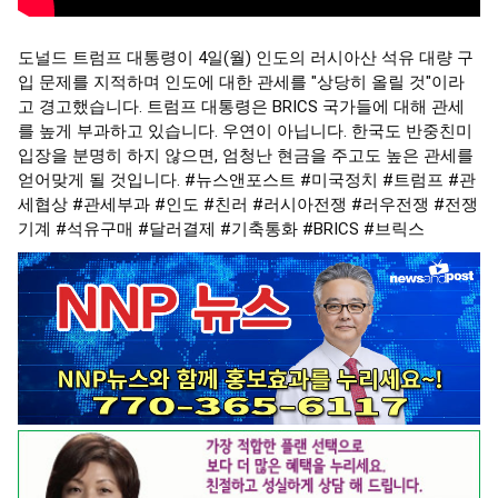
도널드 트럼프 대통령이 4일(월) 인도의 러시아산 석유 대량 구
입 문제를 지적하며 인도에 대한 관세를 "상당히 올릴 것"이라
고 경고했습니다. 트럼프 대통령은 BRICS 국가들에 대해 관세
를 높게 부과하고 있습니다. 우연이 아닙니다. 한국도 반중친미
입장을 분명히 하지 않으면, 엄청난 현금을 주고도 높은 관세를
얻어맞게 될 것입니다.
#뉴스앤포스트
#미국정치
#트럼프
#관
세협상
#관세부과
#인도
#친러
#러시아전쟁
#러우전쟁
#전쟁
기계
#석유구매
#달러결제
#기축통화
#BRICS
#브릭스