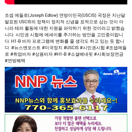
조셉 에들로(Joseph Edlow) 연방이민국(USCIS) 국장은 지난달
발표된 USCIS의 정책이 정치적 신념을 표적으로 삼는 것이 아
니라 테러 활동에 대한 지원을 파악하기 위한 것이라고 밝혔습
니다. 시민권 시험에 에세이를 추가하는 방안을 고민중이랍니
다. H1-B 비자 프로그램에 변화를 줄 생각도 하고 있는 듯 합니
다.
#뉴스앤포스트
#미국정치
#USCIS
#시민권시험
#조셉에들
로
#취업비자
#상용비자
#H1
-B
#소셜베네핏
#사회보장연금
#연방혜택