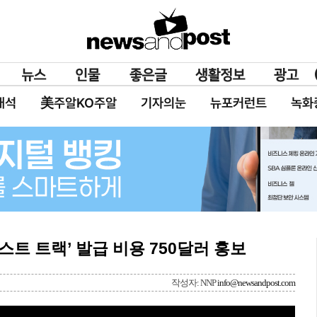
대석
美주알KO주알
기자의눈
뉴포커런트
녹화
‘패스트 트랙’ 발급 비용 750달러 홍보
작성자: NNP
info@newsandpost.com