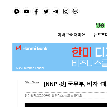
이바구쑈 재미쑈
뉴포초
NNP News
[NNP 컷] 국무부, 비자 
영상촬영: 2026-06-09
촬영장소: 뉴포 스튜디오