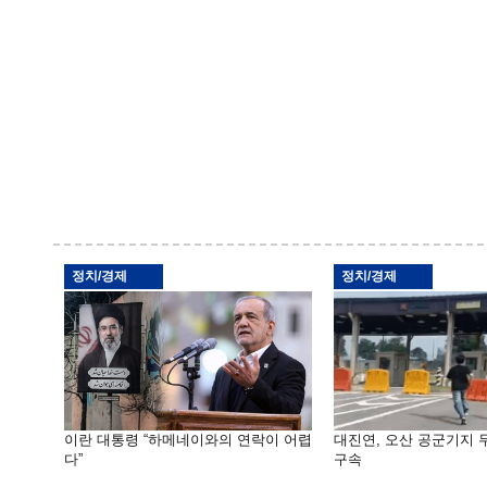
정치/경제
정치/경제
이란 대통령 “하메네이와의 연락이 어렵
대진연, 오산 공군기지
다”
구속