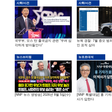
사회/사건
사회/사건
국무부, 모스 탄 출국금지 관련 “우려 심
뉴욕 경찰: 7월 증오 범죄
각하게 받아들인다”
인 표적 삼아
뉴스브리핑
뉴포초대석
[NNP 뉴스 생방송] 2026년 8월 5일(수)
[NNP 특별대담] 홍 기자
사가 답한다