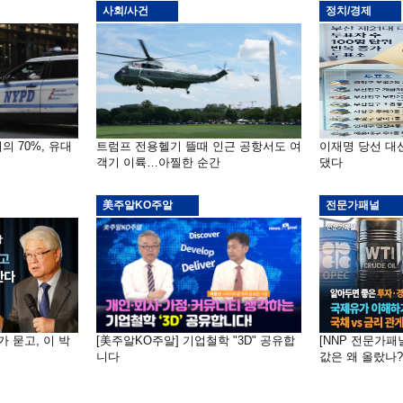
사회/사건
정치/경제
의 70%, 유대
트럼프 전용헬기 뜰때 인근 공항서도 여
이재명 당선 대
객기 이륙…아찔한 순간
댔다
美주알KO주알
전문가패널
가 묻고, 이 박
[美주알KO주알] 기업철학 "3D" 공유합
[NNP 전문가패
니다
값은 왜 올랐나?…