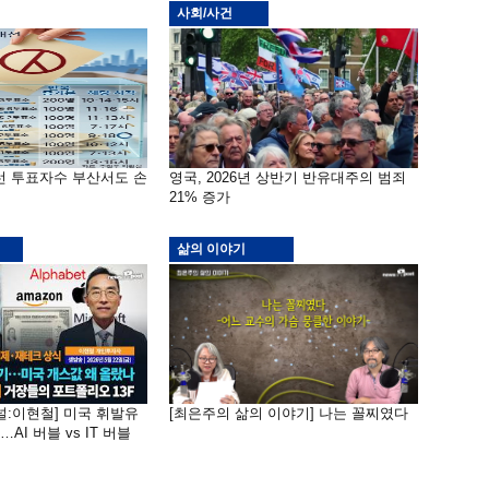
사회/사건
선 투표자수 부산서도 손
영국, 2026년 상반기 반유대주의 범죄
21% 증가
삶의 이야기
널:이현철] 미국 휘발유
[최은주의 삶의 이야기] 나는 꼴찌였다
AI 버블 vs IT 버블