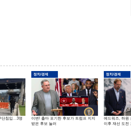
정치/경제
정치/경제
 무단침입…3명
이변! 출마 포기한 후보가 트럼프 지지
에드워즈, 하원
받은 후보 눌러
이후 재선 도전