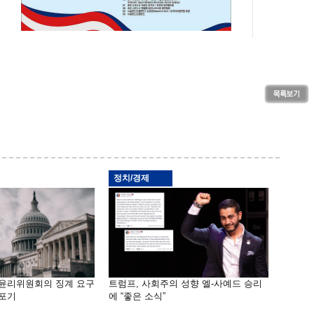
정치/경제
 윤리위원회의 징계 요구
트럼프, 사회주의 성향 엘-사예드 승리
 포기
에 “좋은 소식”