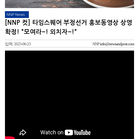
NNP News
[NNP 컷] 타임스퀘어 부정선거 홍보동영상 상영
확정! "모여라~! 외치자~!"
입력: 2025-06-23
NNP
info@newsandpost.com