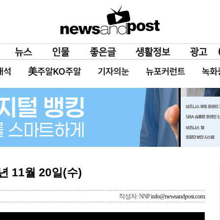
대석
美주알KO주알
기자의눈
뉴포커런트
녹화
년 11월 20일(수)
작성자: NNP
info@newsandpost.com