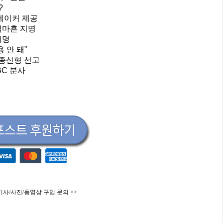
?
0에이커 제공
맥마흔 지명
지명
 안 돼”
 종신형 선고
BC 분사
기사/사진/동영상 구입 문의 >>