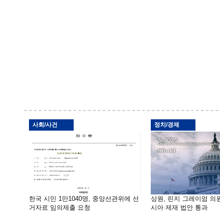
사회/사건
정치/경제
한국 시민 1만1040명, 중앙선관위에 선
상원, 린지 그레이엄 의
거자료 임의제출 요청
시아 제재 법안 통과