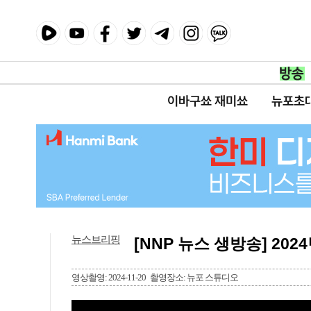
이바구쑈 재미쑈
뉴포초
뉴스브리핑
[NNP 뉴스 생방송] 2024
영상촬영: 2024-11-20
촬영장소: 뉴포 스튜디오