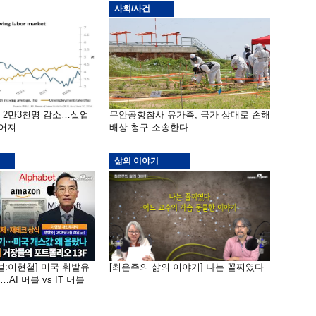
사회/사건
밖 2만3천명 감소…실업
무안공항참사 유가족, 국가 상대로 손해
떨어져
배상 청구 소송한다
삶의 이야기
널:이현철] 미국 휘발유
[최은주의 삶의 이야기] 나는 꼴찌였다
AI 버블 vs IT 버블