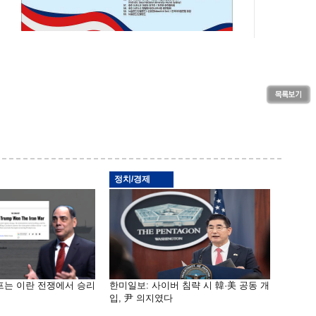
정치/경제
프는 이란 전쟁에서 승리
한미일보: 사이버 침략 시 韓·美 공동 개
입, 尹 의지였다