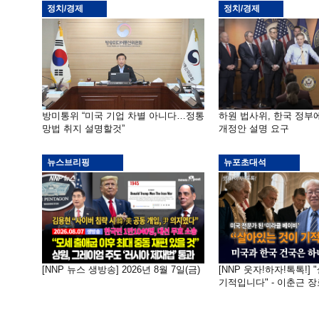
정치/경제
정치/경제
방미통위 “미국 기업 차별 아니다…정통
하원 법사위, 한국 정
망법 취지 설명할것”
개정안 설명 요구
뉴스브리핑
뉴포초대석
[NNP 뉴스 생방송] 2026년 8월 7일(금)
[NNP 웃자!하자!톡톡!]
기적입니다" - 이춘근 장