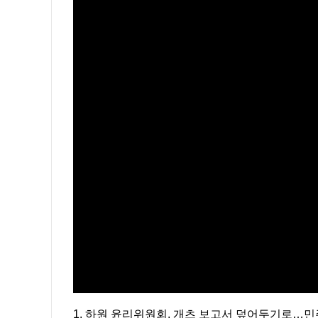
1. 하원 윤리위원회, 개츠 보고서 덮어두기로…민주