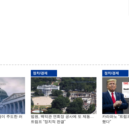
정치/경제
정치/경제
원이 주도한 러
법원, 백악관 연회장 공사에 또 제동…
카라파노 “트럼
트럼프 “정치적 판결”
했다”