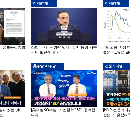
정치/경제
정치/경제
부에 정보통신망법
스틸 대사, 위성락 만나 “한미 동맹 지속
7월 고용 예상
적인 발전에 최선”
률은 4.1%로 
美주알KO주알
전문가패널
 "살아있는 것이
[美주알KO주알] 기업철학 "3D" 공유합
[NNP 전문가패
로
니다
값은 왜 올랐나?…