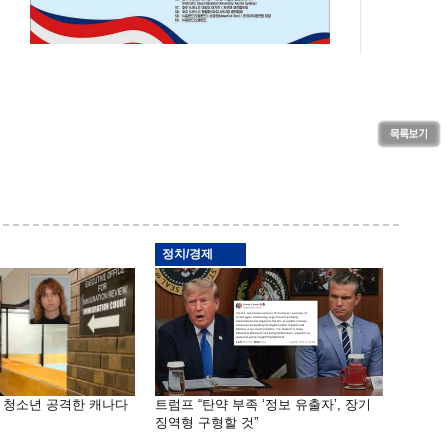
정치/경제
은 청소년 공격한 캐나다
트럼프 “탄약 부족 ‘정보 유출자’, 장기
징역형 구형할 것”