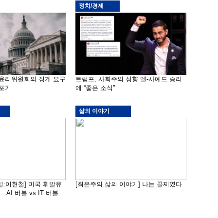
정치/경제
 윤리위원회의 징계 요구
트럼프, 사회주의 성향 엘-사예드 승리
 포기
에 “좋은 소식”
삶의 이야기
널:이현철] 미국 휘발유
[최은주의 삶의 이야기] 나는 꼴찌였다
AI 버블 vs IT 버블