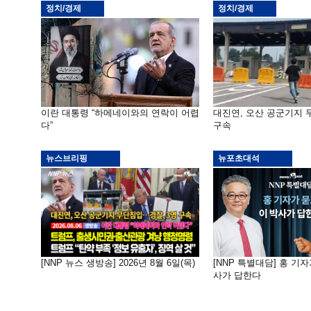
정치/경제
정치/경제
이란 대통령 “하메네이와의 연락이 어렵
대진연, 오산 공군기지
다”
구속
뉴스브리핑
뉴포초대석
[NNP 뉴스 생방송] 2026년 8월 6일(목)
[NNP 특별대담] 홍 기자
사가 답한다