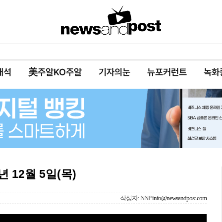
대석
美주알KO주알
기자의눈
뉴포커런트
녹화
년 12월 5일(목)
작성자: NNP
info@newsandpost.com