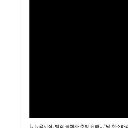
1. 뉴욕시장, 범죄 불체자 추방 원해…"날 취소하