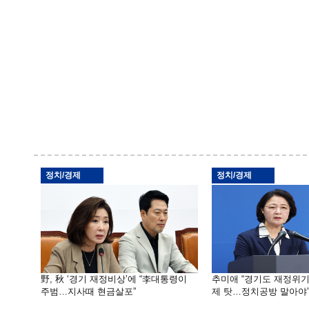
정치/경제
정치/경제
野, 秋 ‘경기 재정비상’에 “李대통령이
추미애 “경기도 재정위
주범…지사때 현금살포”
제 탓…정치공방 말아야