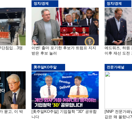
정치/경제
정치/경제
 무단침입…3명
이변! 출마 포기한 후보가 트럼프 지지
에드워즈, 하원
받은 후보 눌러
이후 재선 도전
美주알KO주알
전문가패널
가 묻고, 이 박
[美주알KO주알] 기업철학 "3D" 공유합
[NNP 전문가패
니다
값은 왜 올랐나?…