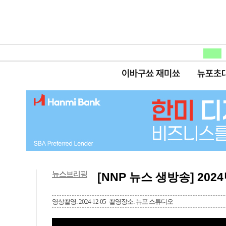
이바구쑈 재미쑈
뉴포초
뉴스브리핑
[NNP 뉴스 생방송] 2024
영상촬영: 2024-12-05
촬영장소: 뉴포 스튜디오