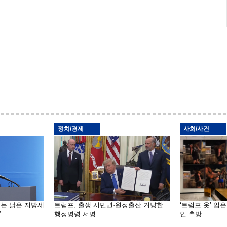
정치/경제
사회/사건
기는 낡은 지방세
트럼프, 출생 시민권·원정출산 겨냥한
‘트럼프 옷’ 입
”
행정명령 서명
인 추방