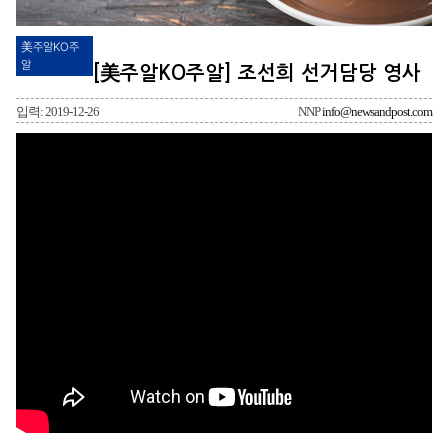
美주알KO주
알
[美주알KO주알] 조선희 선거담당 영사
입력: 2019-12-26
NNP
info@newsandpost.com