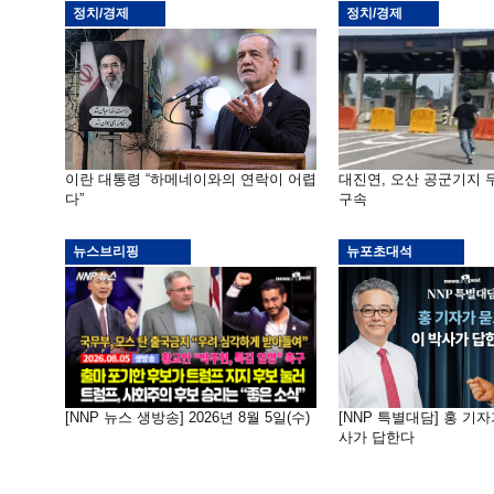
정치/경제
정치/경제
이란 대통령 “하메네이와의 연락이 어렵
대진연, 오산 공군기지
다”
구속
뉴스브리핑
뉴포초대석
[NNP 뉴스 생방송] 2026년 8월 5일(수)
[NNP 특별대담] 홍 기자
사가 답한다