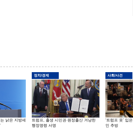
정치/경제
사회/사건
기는 낡은 지방세
트럼프, 출생 시민권·원정출산 겨냥한
‘트럼프 옷’ 입
”
행정명령 서명
인 추방