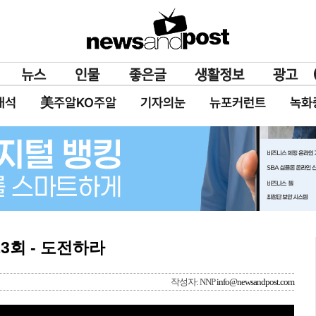
대석
美주알KO주알
기자의눈
뉴포커런트
녹화
3회 - 도전하라
작성자: NNP
info@newsandpost.com