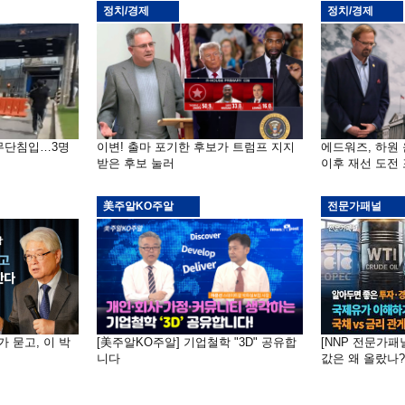
정치/경제
정치/경제
 무단침입…3명
이변! 출마 포기한 후보가 트럼프 지지
에드워즈, 하원
받은 후보 눌러
이후 재선 도전
美주알KO주알
전문가패널
가 묻고, 이 박
[美주알KO주알] 기업철학 "3D" 공유합
[NNP 전문가패
니다
값은 왜 올랐나?…