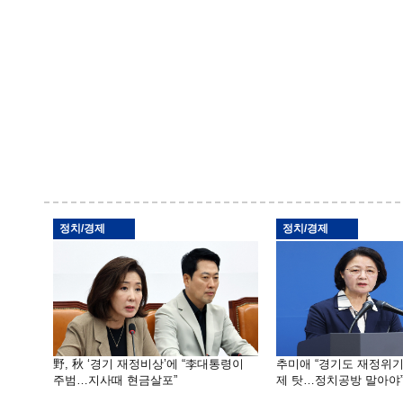
정치/경제
정치/경제
野, 秋 ‘경기 재정비상’에 “李대통령이
추미애 “경기도 재정위
주범…지사때 현금살포”
제 탓…정치공방 말아야