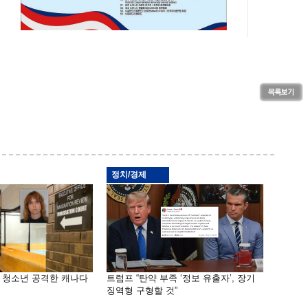
정치/경제
은 청소년 공격한 캐나다
트럼프 “탄약 부족 ‘정보 유출자’, 장기
징역형 구형할 것”