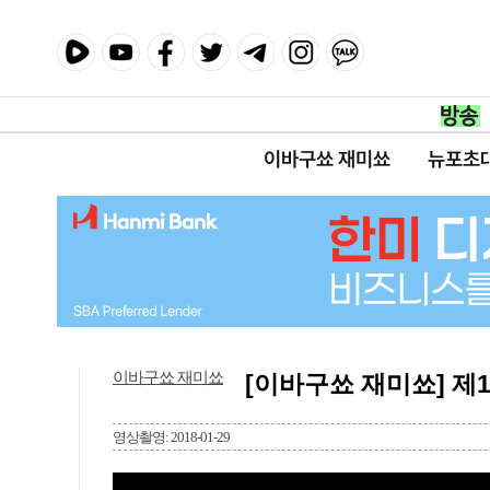
이바구쑈 재미쑈
뉴포초
이바구쑈 재미쑈
[이바구쑈 재미쑈] 제1
영상촬영: 2018-01-29