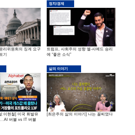
정치/경제
 윤리위원회의 징계 요구
트럼프, 사회주의 성향 엘-사예드 승리
 포기
에 “좋은 소식”
삶의 이야기
널:이현철] 미국 휘발유
[최은주의 삶의 이야기] 나는 꼴찌였다
AI 버블 vs IT 버블