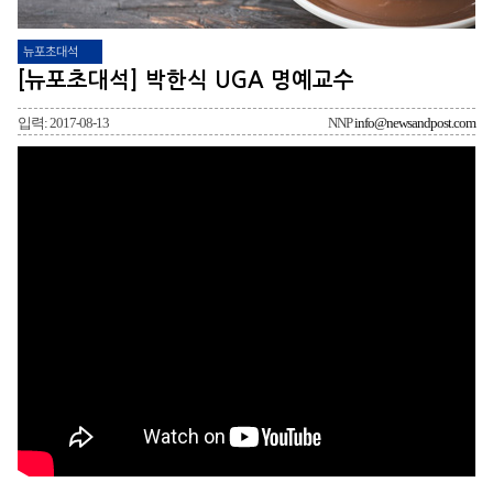
뉴포초대석
[뉴포초대석] 박한식 UGA 명예교수
입력: 2017-08-13
NNP
info@newsandpost.com