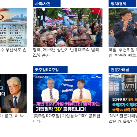
사회/사건
정치/경제
자수 부산서도 손
영국, 2026년 상반기 반유대주의 범죄
국힘 ‘추천위원 
21% 증가
안 “박주현 변호
美주알KO주알
전문가패널
가 묻고, 이 박
[美주알KO주알] 기업철학 "3D" 공유합
[NNP 전문가패
니다
값은 왜 올랐나?…