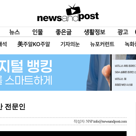
대석
美주알KO주알
기자의눈
뉴포커런트
녹화
산 전문인
작성자: NNP
info@newsandpost.com