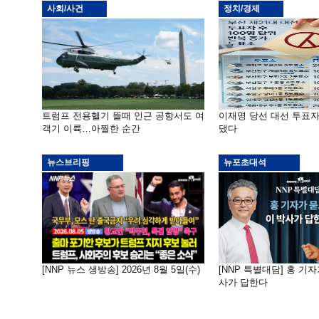
사회/사건
정치/경제
트럼프 전용헬기 뜰때 인근 공항서도 여
이재명 당선 대선 투표
객기 이륙…아찔한 순간
댔다
뉴스브리핑
뉴포초대석
[NNP 뉴스 생방송] 2026년 8월 5일(수)
[NNP 특별대담] 홍 기자
사가 답한다