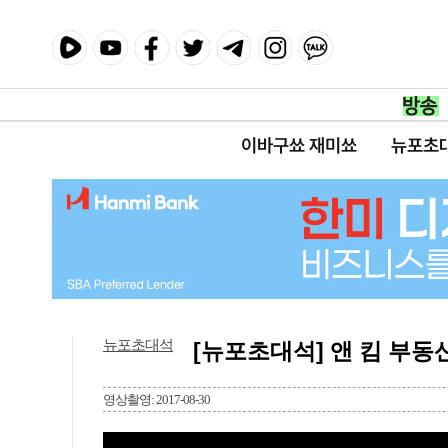
이바구쑈 재미쑈
뉴포초
뉴포초대석
[뉴포초대석] 앤 킴 부동
영상촬영: 2017-08-30