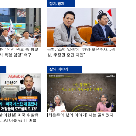
정치/경제
3인’ 인선 완료 속 황교
국힘, '스벅 압색'에 "하명·보은수사…경
사 특검 임명” 촉구
찰, 李정권 충견 자인"
삶의 이야기
널:이현철] 미국 휘발유
[최은주의 삶의 이야기] 나는 꼴찌였다
AI 버블 vs IT 버블