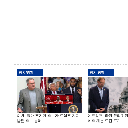
정치/경제
정치/경제
이변! 출마 포기한 후보가 트럼프 지지
에드워즈, 하원 윤리위
받은 후보 눌러
이후 재선 도전 포기