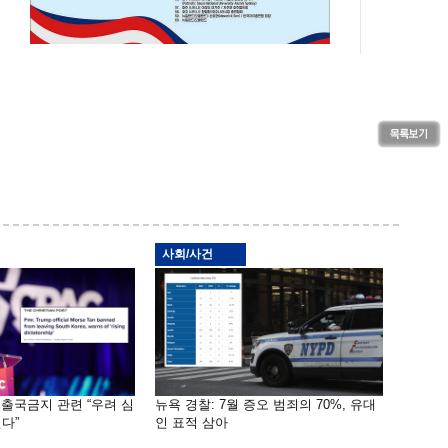
사회/사건
 출국금지 관련 “우려 심
뉴욕 경찰: 7월 증오 범죄의 70%, 유대
다”
인 표적 삼아