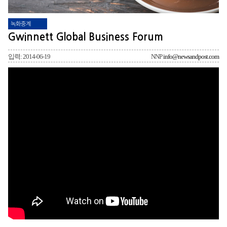
녹화중계
Gwinnett Global Business Forum
입력: 2014-06-19
NNP
info@newsandpost.com