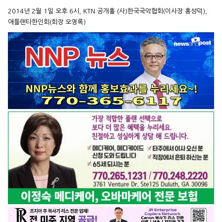
2014년 2월 1일 오후 6시, KTN 공개홀 (사)한국국악협회(이사장 홍성덕),
애틀랜타한인회(회장 오영록)