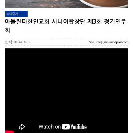
녹화중계
아틀란타한인교회 시니어합창단 제3회 정기연주
회
입력: 2014-03-10
NNP
info@newsandpost.com