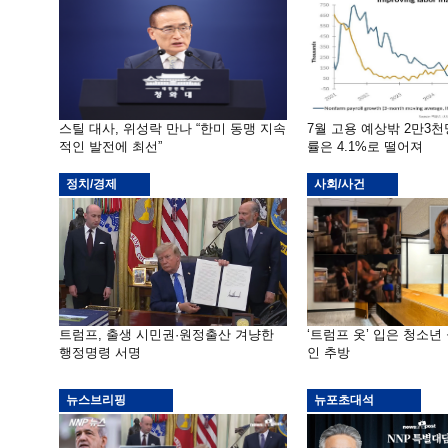
스틸 대사, 위성락 만나 “한미 동맹 지속
7월 고용 예상밖 2만3
적인 발전에 최선”
률은 4.1%로 떨어져
정치/경제
사회/사건
트럼프, 출생 시민권·원정출산 겨냥한
‘트럼프 옷’ 입은 청소년
행정명령 서명
인 추방
뉴스브리핑
뉴포초대석