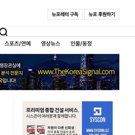
스포츠/연예
영상뉴스
인물/동정