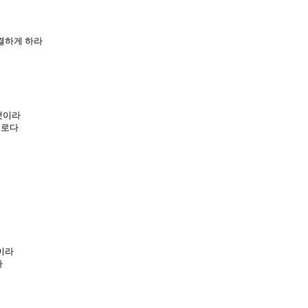
결하게 하라
것이라
이로다
며
이라
라