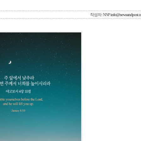
작성자: NNP
info@newsandpost.