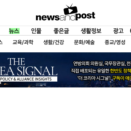
스
교육/과학
생활/건강
문화/예술
종교/영성