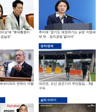
재정비상’에 “李대통령이
추미애 “경기도 재정위기는 낡은 지방세
금살포”
제 탓…정치공방 말아야”
정치/경제
하메네이와의 연락이 어렵
대진연, 오산 공군기지 무단침입…3명
구속
삶의 이야기