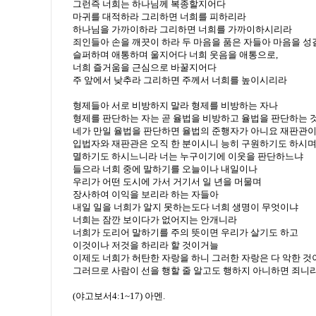
그런즉 너희는 하나님께 복종할지어다
마귀를 대적하라 그리하면 너희를 피하리라
하나님을 가까이하라 그리하면 너희를 가까이하시리라
죄인들아 손을 깨끗이 하라 두 마음을 품은 자들아 마음을 성
슬퍼하며 애통하며 울지어다 너희 웃음을 애통으로,
너희 즐거움을 근심으로 바꿀지어다
주 앞에서 낮추라 그리하면 주께서 너희를 높이시리라
형제들아 서로 비방하지 말라 형제를 비방하는 자나
형제를 판단하는 자는 곧 율법을 비방하고 율법을 판단하는 
네가 만일 율법을 판단하면 율법의 준행자가 아니요 재판관
입법자와 재판관은 오직 한 분이시니 능히 구원하기도 하시
멸하기도 하시느니라 너는 누구이기에 이웃을 판단하느냐
들으라 너희 중에 말하기를 오늘이나 내일이나
우리가 어떤 도시에 가서 거기서 일 년을 머물며
장사하여 이익을 보리라 하는 자들아
내일 일을 너희가 알지 못하는도다 너희 생명이 무엇이냐
너희는 잠깐 보이다가 없어지는 안개니라
너희가 도리어 말하기를 주의 뜻이면 우리가 살기도 하고
이것이나 저것을 하리라 할 것이거늘
이제도 너희가 허탄한 자랑을 하니 그러한 자랑은 다 악한 것
그러므로 사람이 선을 행할 줄 알고도 행하지 아니하면 죄니
(야고보서4:1~17) 아멘.