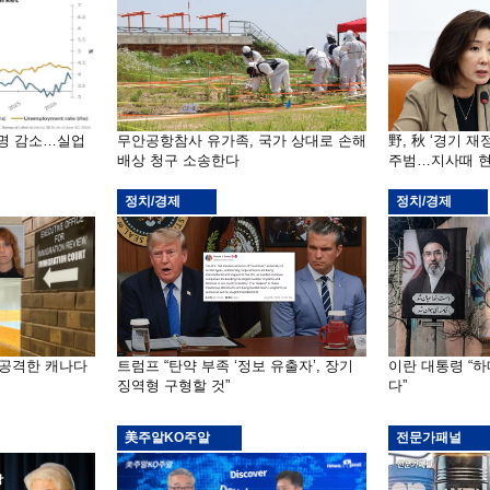
천명 감소…실업
무안공항참사 유가족, 국가 상대로 손해
野, 秋 ‘경기 
배상 청구 소송한다
주범…지사때 현
정치/경제
정치/경제
 공격한 캐나다
트럼프 “탄약 부족 ‘정보 유출자’, 장기
이란 대통령 “
징역형 구형할 것”
다”
美주알KO주알
전문가패널