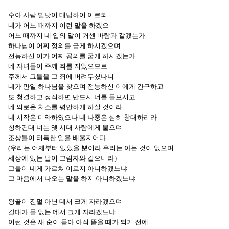
수아 사람 빌닷이 대답하여 이르되
네가 어느 때까지 이런 말을 하겠으
어느 때까지 네 입의 말이 거센 바람과 같겠는가
하나님이 어찌 정의를 굽게 하시겠으며
전능하신 이가 어찌 공의를 굽게 하시겠는가
네 자녀들이 주께 죄를 지었으므로
주께서 그들을 그 죄에 버려두셨나니
네가 만일 하나님을 찾으며 전능하신 이에게 간구하고
또 청결하고 정직하면 반드시 너를 돌보시고
네 의로운 처소를 평안하게 하실 것이라
네 시작은 미약하였으나 네 나중은 심히 창대하리라
청하건대 너는 옛 시대 사람에게 물으며
조상들이 터득한 일을 배울지어다
(우리는 어제부터 있었을 뿐이라 우리는 아는 것이 없으며
세상에 있는 날이 그림자와 같으니라）
그들이 네게 가르쳐 이르지 아니하겠느냐
그 마음에서 나오는 말을 하지 아니하겠느냐
왕골이 진펄 아닌 데서 크게 자라겠으며
갈대가 물 없는 데서 크게 자라겠느냐
이런 것은 새 순이 돋아 아직 뜯을 때가 되기 전에