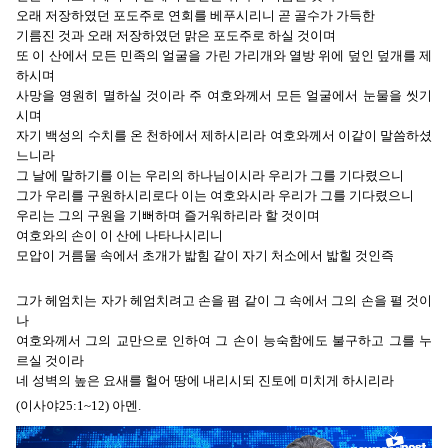
오래 저장하였던 포도주로 연회를 베푸시리니 곧 골수가 가득한
기름진 것과 오래 저장하였던 맑은 포도주로 하실 것이며
또 이 산에서 모든 민족의 얼굴을 가린 가리개와 열방 위에 덮인 덮개를 제
하시며
사망을 영원히 멸하실 것이라 주 여호와께서 모든 얼굴에서 눈물을 씻기
시며
자기 백성의 수치를 온 천하에서 제하시리라 여호와께서 이같이 말씀하셨
느니라
그 날에 말하기를 이는 우리의 하나님이시라 우리가 그를 기다렸으니
그가 우리를 구원하시리로다 이는 여호와시라 우리가 그를 기다렸으니
우리는 그의 구원을 기뻐하며 즐거워하리라 할 것이며
여호와의 손이 이 산에 나타나시리니
모압이 거름물 속에서 초개가 밟힘 같이 자기 처소에서 밟힐 것인즉
그가 헤엄치는 자가 헤엄치려고 손을 폄 같이 그 속에서 그의 손을 펼 것이
나
여호와께서 그의 교만으로 인하여 그 손이 능숙함에도 불구하고 그를 누
르실 것이라
네 성벽의 높은 요새를 헐어 땅에 내리시되 진토에 미치게 하시리라
(이사야25:1~12) 아멘.