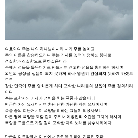
여호와여 주는 나의 하나님이시라 내가 주를 높이고
주의 이름을 찬송하오리니 주는 기사를 옛적에 정하신 뜻대로
성실함과 진실함으로 행하셨음이라
주께서 성읍을 돌무더기로 만드시며 견고한 성읍을 황폐하게 하시며
외인의 궁성을 성읍이 되지 못하게 하사 영원히 건설되지 못하게 하셨으
므로
강한 민족이 주를 영화롭게 하며 포학한 나라들의 성읍이 주를 경외하리
이다
주는 포학자의 기세가 성벽을 치는 폭풍과 같을 때에
빈궁한 자의 요새이시며 환난 당한 가난한 자의 요새이시며
폭풍 중의 피난처시며 폭양을 피하는 그늘이 되셨사오니
마른 땅에 폭양을 제함 같이 주께서 이방인의 소란을 그치게 하시며
폭양을 구름으로 가림 같이 포학한 자의 노래를 낮추시리이다
만군의 여호와께서 이 산에서 만민을 위하여 기름진 것과