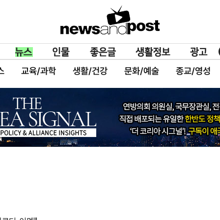
스
교육/과학
생활/건강
문화/예술
종교/영성