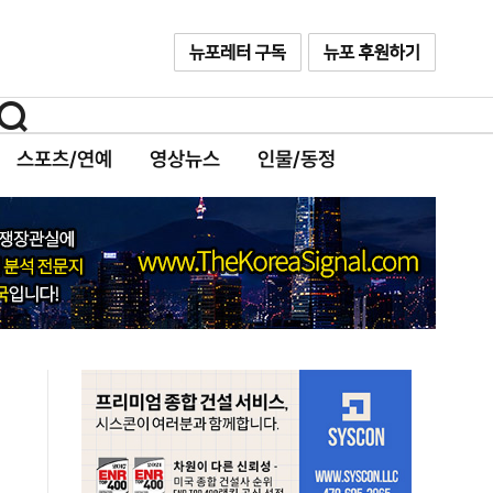
스포츠/연예
영상뉴스
인물/동정