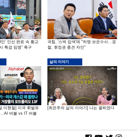
3인’ 인선 완료 속 황교
국힘, '스벅 압색'에 "하명·보은수사…경
사 특검 임명” 촉구
찰, 李정권 충견 자인"
삶의 이야기
널:이현철] 미국 휘발유
[최은주의 삶의 이야기] 나는 꼴찌였다
AI 버블 vs IT 버블