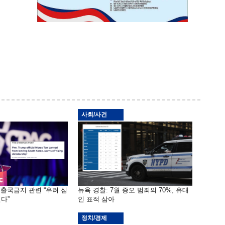
사회/사건
 출국금지 관련 “우려 심
뉴욕 경찰: 7월 증오 범죄의 70%, 유대
다”
인 표적 삼아
정치/경제