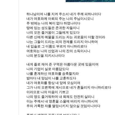
하나님이여 나를 지켜 주소서 내가 주께 피하나이다
내가 여호와께 아뢰되 주는 나의 주님이시오니
주 밖에는 나의 복이 없다 하였나이다
땅에 있는 성도들은 존귀한 자들이니
나의 모든 즐거움이 그들에게 있도다
다른 신에게 예물을 드리는 자는 괴로움이 더할 것이라
나는 그들이 드리는 피의 전제를 드리지 아니하며
내 입술로 그 이름도 부르지 아니하리로다
여호와는 나의 산업과 나의 잔의 소득이시니
나의 분깃을 지키시나이다
내게 줄로 재어 준 구역은 아름다운 곳에 있음이여
나의 기업이 실로 아름답도다
나를 훈계하신 여호와를 송축할지라
밤마다 내 양심이 나를 교훈하도다
내가 여호와를 항상 내 앞에 모심이여
그가 나의 오른쪽에 계시므로 내가 흔들리지 아니하리로다
이러므로 나의 마음이 기쁘고
나의 영도 즐거워하며 내 육체도 안전히 살리니
이는 주께서 내 영혼을 스올에 버리지 아니하시며
주의 거룩한 자를 멸망시키지 않으실 것임이니이다