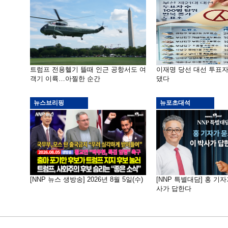
트럼프 전용헬기 뜰때 인근 공항서도 여
이재명 당선 대선 투표
객기 이륙…아찔한 순간
댔다
뉴스브리핑
뉴포초대석
[NNP 뉴스 생방송] 2026년 8월 5일(수)
[NNP 특별대담] 홍 기자
사가 답한다