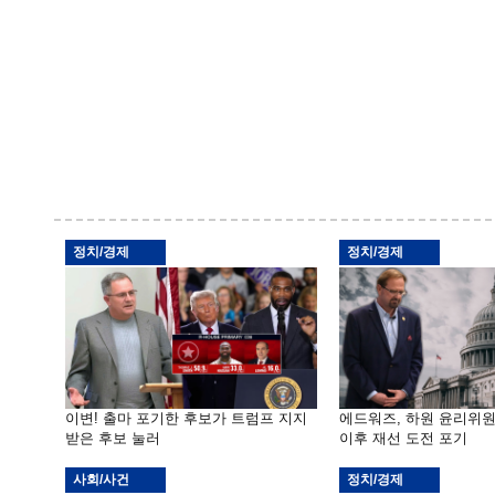
정치/경제
정치/경제
이변! 출마 포기한 후보가 트럼프 지지
에드워즈, 하원 윤리위
받은 후보 눌러
이후 재선 도전 포기
사회/사건
정치/경제