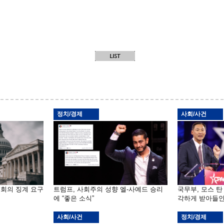
정치/경제
사회/사건
원회의 징계 요구
트럼프, 사회주의 성향 엘-사예드 승리
국무부, 모스 탄
에 “좋은 소식”
각하게 받아들인
사회/사건
정치/경제