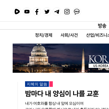
정치/경제
사회/사건
산업/비즈니
지혜의 말씀
밤마다 내 양심이 나를 교훈
내가 여호와를 항상 내 앞에 모심이여