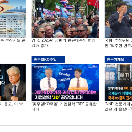
자수 부산서도 손
영국, 2026년 상반기 반유대주의 범죄
국힘 ‘추천위원 
21% 증가
안 “박주현 변호
美주알KO주알
전문가패널
가 묻고, 이 박
[美주알KO주알] 기업철학 "3D" 공유합
[NNP 전문가패
니다
값은 왜 올랐나?…