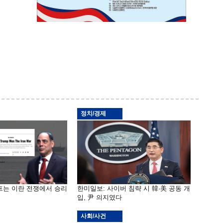
정치/경제
프는 이란 전쟁에서 승리
한미일보: 사이버 침략 시 韓·美 공동 개
입, 尹 의지였다
사회/사건