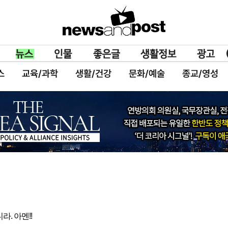
스
교육/과학
생활/건강
문화/예술
종교/영성
. 아멘!!