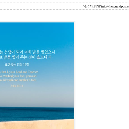
작성자: NNP
info@newsandpost.