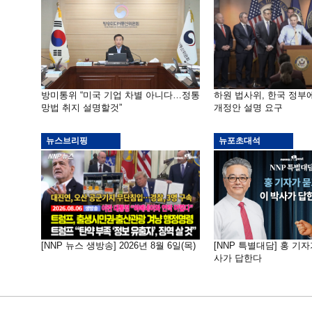
방미통위 “미국 기업 차별 아니다…정통
하원 법사위, 한국 정
망법 취지 설명할것”
개정안 설명 요구
뉴스브리핑
뉴포초대석
[NNP 뉴스 생방송] 2026년 8월 6일(목)
[NNP 특별대담] 홍 기자
사가 답한다