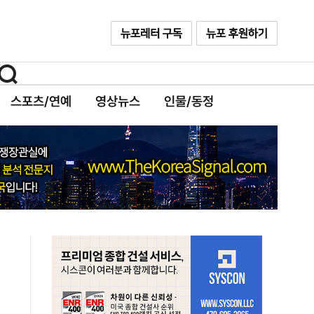
스포츠/연예
영상뉴스
인물/동정