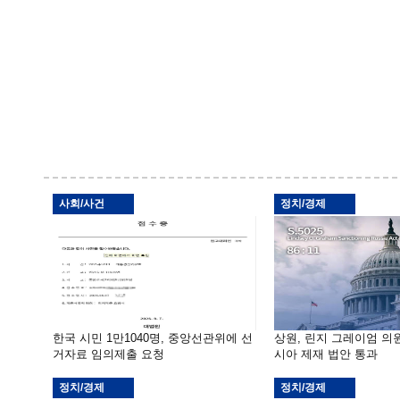
사회/사건
정치/경제
한국 시민 1만1040명, 중앙선관위에 선
상원, 린지 그레이엄 의
거자료 임의제출 요청
시아 제재 법안 통과
정치/경제
정치/경제