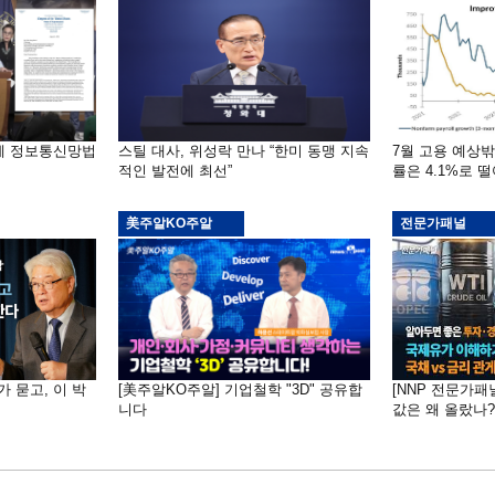
부에 정보통신망법
스틸 대사, 위성락 만나 “한미 동맹 지속
7월 고용 예상
적인 발전에 최선”
률은 4.1%로 
美주알KO주알
전문가패널
가 묻고, 이 박
[美주알KO주알] 기업철학 "3D" 공유합
[NNP 전문가패
니다
값은 왜 올랐나?…