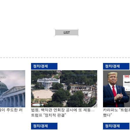
정치/경제
정치/경제
원이 주도한 러
법원, 백악관 연회장 공사에 또 제동…
카라파노 “트럼
트럼프 “정치적 판결”
했다”
정치/경제
정치/경제