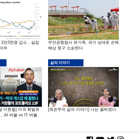
밖 2만3천명 감소…실업
무안공항참사 유가족, 국가 상대로 손해
떨어져
배상 청구 소송한다
삶의 이야기
널:이현철] 미국 휘발유
[최은주의 삶의 이야기] 나는 꼴찌였다
AI 버블 vs IT 버블