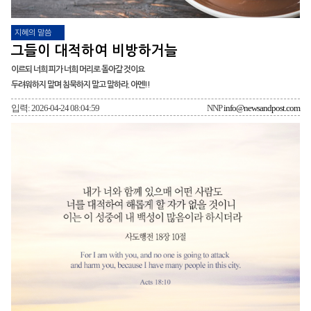
지혜의 말씀
그들이 대적하여 비방하거늘
이르되 너희 피가 너희 머리로 돌아갈 것이요
두려워하지 말며 침묵하지 말고 말하라. 아멘!!
입력: 2026-04-24 08:04:59
NNP
info@newsandpost.com