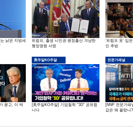
기는 낡은 지방세
트럼프, 출생 시민권·원정출산 겨냥한
‘트럼프 옷’ 입
”
행정명령 서명
인 추방
美주알KO주알
전문가패널
가 묻고, 이 박
[美주알KO주알] 기업철학 "3D" 공유합
[NNP 전문가패
니다
값은 왜 올랐나?…