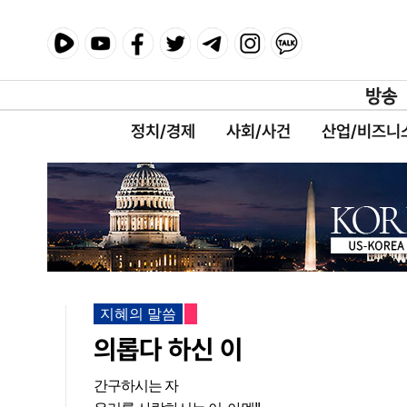
정치/경제
사회/사건
산업/비즈니
지혜의 말씀
의롭다 하신 이
간구하시는 자