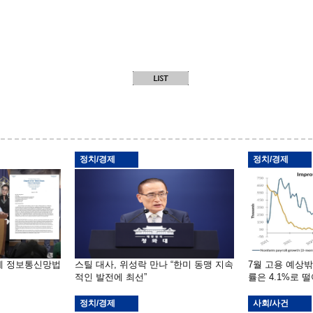
정치/경제
정치/경제
부에 정보통신망법
스틸 대사, 위성락 만나 “한미 동맹 지속
7월 고용 예상
적인 발전에 최선”
률은 4.1%로 
정치/경제
사회/사건