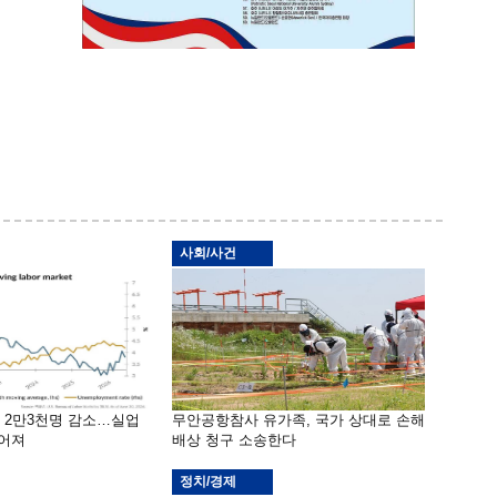
사회/사건
밖 2만3천명 감소…실업
무안공항참사 유가족, 국가 상대로 손해
떨어져
배상 청구 소송한다
정치/경제