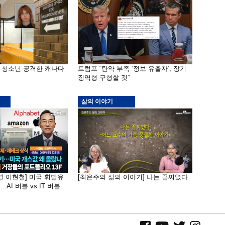
은 청소년 공격한 캐나다
트럼프 “탄약 부족 ‘정보 유출자’, 장기
징역형 구형할 것”
삶의 이야기
널:이현철] 미국 휘발유
[최은주의 삶의 이야기] 나는 꼴찌였다
AI 버블 vs IT 버블