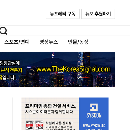
스포츠/연예
영상뉴스
인물/동정