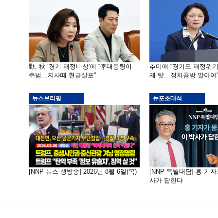
野, 秋 ‘경기 재정비상’에 “李대통령이
추미애 “경기도 재정위
주범…지사때 현금살포”
제 탓…정치공방 말아야
뉴스브리핑
뉴포초대석
[NNP 뉴스 생방송] 2026년 8월 6일(목)
[NNP 특별대담] 홍 기자
사가 답한다