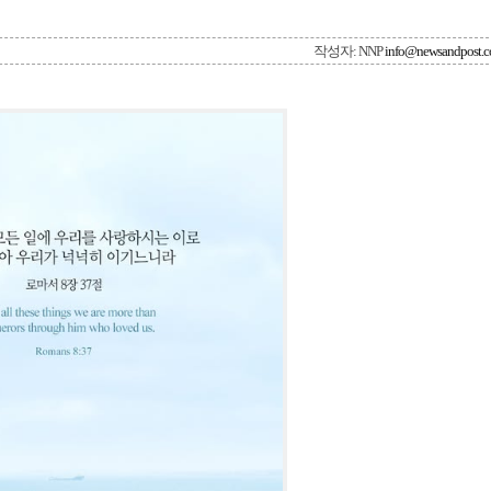
작성자: NNP
info@newsandpost.