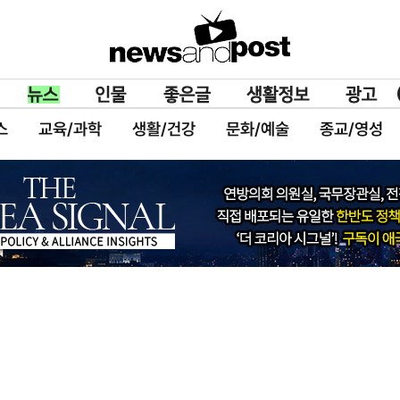
스
교육/과학
생활/건강
문화/예술
종교/영성