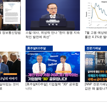
부에 정보통신망법
스틸 대사, 위성락 만나 “한미 동맹 지속
7월 고용 예상
적인 발전에 최선”
률은 4.1%로 
美주알KO주알
전문가패널
 "살아있는 것이
[美주알KO주알] 기업철학 "3D" 공유합
[NNP 전문가패
로
니다
값은 왜 올랐나?…