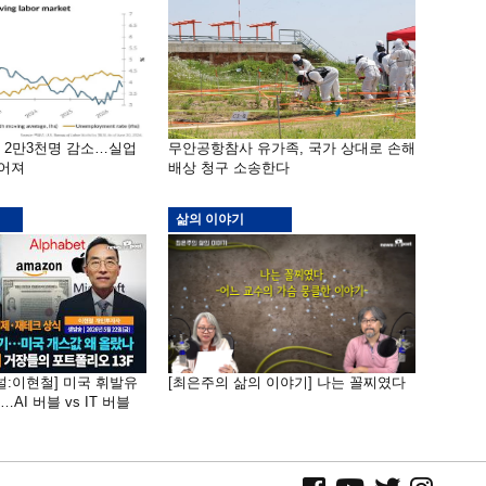
밖 2만3천명 감소…실업
무안공항참사 유가족, 국가 상대로 손해
떨어져
배상 청구 소송한다
삶의 이야기
널:이현철] 미국 휘발유
[최은주의 삶의 이야기] 나는 꼴찌였다
AI 버블 vs IT 버블