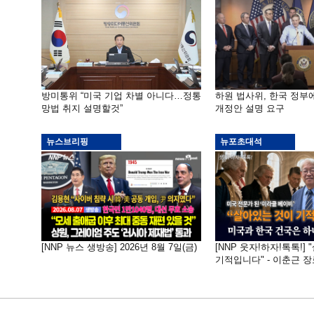
방미통위 “미국 기업 차별 아니다…정통
하원 법사위, 한국 정
망법 취지 설명할것”
개정안 설명 요구
뉴스브리핑
뉴포초대석
[NNP 뉴스 생방송] 2026년 8월 7일(금)
[NNP 웃자!하자!톡톡!]
기적입니다" - 이춘근 장