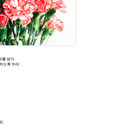
화를 받아
하도록 하라
라
로,