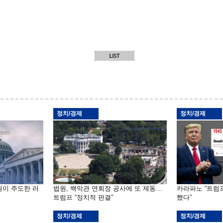
정치/경제
정치/경제
원이 주도한 러
법원, 백악관 연회장 공사에 또 제동…
카라파노 “트럼
트럼프 “정치적 판결”
했다”
정치/경제
정치/경제