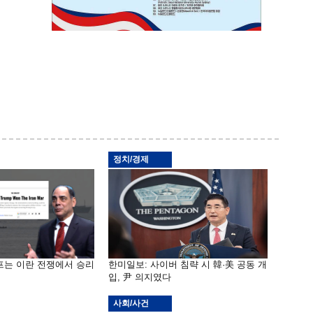
정치/경제
프는 이란 전쟁에서 승리
한미일보: 사이버 침략 시 韓·美 공동 개
입, 尹 의지였다
사회/사건