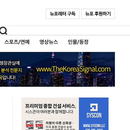
스포츠/연예
영상뉴스
인물/동정