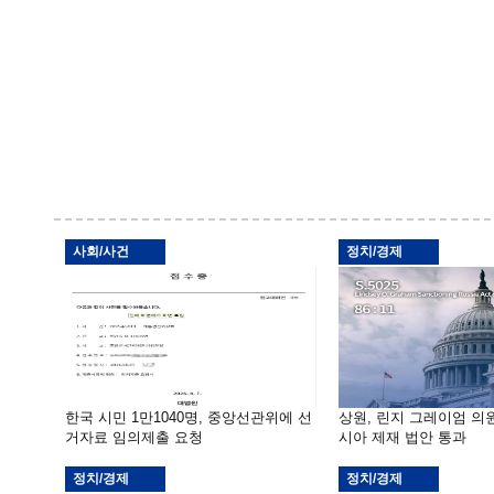
사회/사건
정치/경제
한국 시민 1만1040명, 중앙선관위에 선
상원, 린지 그레이엄 의
거자료 임의제출 요청
시아 제재 법안 통과
정치/경제
정치/경제